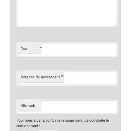
*
Nom
*
Adresse de messagerie
Site web
Pour nous aider a combatre le spam merci de compléter le
calcul suivant
*