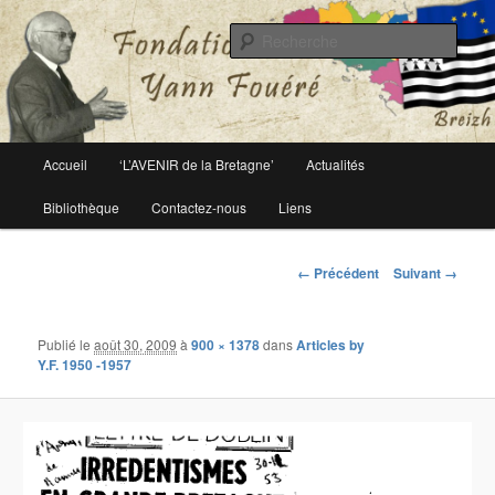
Le site officiel de la fondation Yann Fouéré
Rech
Fondation Yann Fouéré
Menu
Accueil
‘L’AVENIR de la Bretagne’
Actualités
Aller
principal
Bibliothèque
Contactez-nous
Liens
au
contenu
Navigation
← Précédent
Suivant →
des
principal
images
Publié le
août 30, 2009
à
900 × 1378
dans
Articles by
Y.F. 1950 -1957