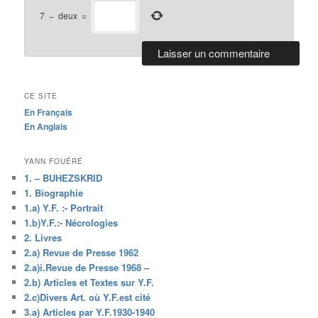
7
−
deux
=
CE SITE
En Français
En Anglais
YANN FOUÉRÉ
1. – BUHEZSKRID
1. Biographie
1.a) Y.F. :- Portrait
1.b)Y.F.:- Nécrologies
2. Livres
2.a) Revue de Presse 1962
2.a)i.Revue de Presse 1968 –
2.b) Articles et Textes sur Y.F.
2.c)Divers Art. où Y.F.est cité
3.a) Articles par Y.F.1930-1940