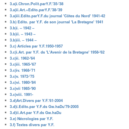
3.a)i.Chron.Polit.parY.F.'35-'38
3.a)ii.Art.+Edito.parY.F.'38-'39
3.a)iii.Edito.parY.F.du journal 'Côtes du Nord' 1941-42
3.b) Edito. par Y.F. de son journal 'La Bretagne' 1941
3.b)i. – 1942 –
3.b)ii. – 1943 –
3.b)iii. – 1944 –
3.c) Articles par Y.F.1950-1957
3.c)i.Art. par Y.F. ds 'L'Avenir de la Bretagne' 1958-'62
3.c)ii. 1962-'64
3.c)iii. 1965-'67
3.c)iv. 1968-'71
3.c)v. 1972-'75
3.c)vi. 1980-'84
3.c)vii 1985-'90
3.c)viii. 1991-
3.d)Art.Divers par Y.F.'61-2004
3.d)i.Edito.par Y.F.ds Gw.haDu'79-2005
3.d)ii.Art.par Y.F.ds Gw.haDu
3.e) Nécrologies par Y.F.
3.f) Textes divers par Y.F.