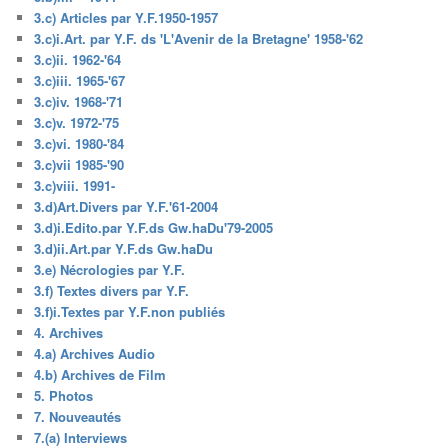
3.c) Articles par Y.F.1950-1957
3.c)i.Art. par Y.F. ds 'L'Avenir de la Bretagne' 1958-'62
3.c)ii. 1962-'64
3.c)iii. 1965-'67
3.c)iv. 1968-'71
3.c)v. 1972-'75
3.c)vi. 1980-'84
3.c)vii 1985-'90
3.c)viii. 1991-
3.d)Art.Divers par Y.F.'61-2004
3.d)i.Edito.par Y.F.ds Gw.haDu'79-2005
3.d)ii.Art.par Y.F.ds Gw.haDu
3.e) Nécrologies par Y.F.
3.f) Textes divers par Y.F.
3.f)i.Textes par Y.F.non publiés
4. Archives
4.a) Archives Audio
4.b) Archives de Film
5. Photos
7. Nouveautés
7.(a) Interviews