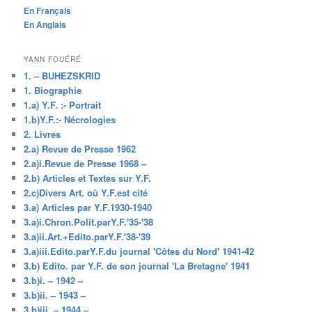
En Français
En Anglais
YANN FOUÉRÉ
1. – BUHEZSKRID
1. Biographie
1.a) Y.F. :- Portrait
1.b)Y.F.:- Nécrologies
2. Livres
2.a) Revue de Presse 1962
2.a)i.Revue de Presse 1968 –
2.b) Articles et Textes sur Y.F.
2.c)Divers Art. où Y.F.est cité
3.a) Articles par Y.F.1930-1940
3.a)i.Chron.Polit.parY.F.'35-'38
3.a)ii.Art.+Edito.parY.F.'38-'39
3.a)iii.Edito.parY.F.du journal 'Côtes du Nord' 1941-42
3.b) Edito. par Y.F. de son journal 'La Bretagne' 1941
3.b)i. – 1942 –
3.b)ii. – 1943 –
3.b)iii. – 1944 –