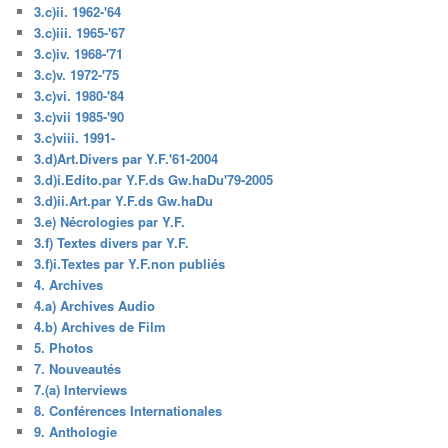
3.c)ii. 1962-'64
3.c)iii. 1965-'67
3.c)iv. 1968-'71
3.c)v. 1972-'75
3.c)vi. 1980-'84
3.c)vii 1985-'90
3.c)viii. 1991-
3.d)Art.Divers par Y.F.'61-2004
3.d)i.Edito.par Y.F.ds Gw.haDu'79-2005
3.d)ii.Art.par Y.F.ds Gw.haDu
3.e) Nécrologies par Y.F.
3.f) Textes divers par Y.F.
3.f)i.Textes par Y.F.non publiés
4. Archives
4.a) Archives Audio
4.b) Archives de Film
5. Photos
7. Nouveautés
7.(a) Interviews
8. Conférences Internationales
9. Anthologie