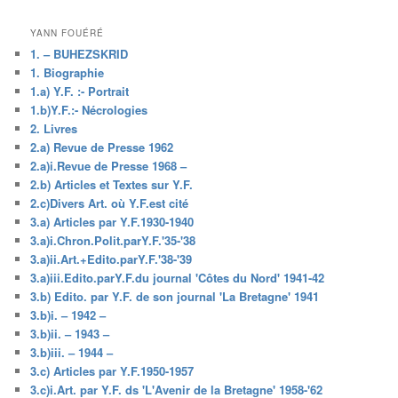
YANN FOUÉRÉ
1. – BUHEZSKRID
1. Biographie
1.a) Y.F. :- Portrait
1.b)Y.F.:- Nécrologies
2. Livres
2.a) Revue de Presse 1962
2.a)i.Revue de Presse 1968 –
2.b) Articles et Textes sur Y.F.
2.c)Divers Art. où Y.F.est cité
3.a) Articles par Y.F.1930-1940
3.a)i.Chron.Polit.parY.F.'35-'38
3.a)ii.Art.+Edito.parY.F.'38-'39
3.a)iii.Edito.parY.F.du journal 'Côtes du Nord' 1941-42
3.b) Edito. par Y.F. de son journal 'La Bretagne' 1941
3.b)i. – 1942 –
3.b)ii. – 1943 –
3.b)iii. – 1944 –
3.c) Articles par Y.F.1950-1957
3.c)i.Art. par Y.F. ds 'L'Avenir de la Bretagne' 1958-'62