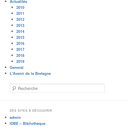
Actualités
2010
2011
2012
2013
2014
2015
2016
2017
2018
2019
General
L'Avenir de la Bretagne
R
e
c
h
e
DES SITES À DÉCOUVRIR
r
admin
c
IDBE – Bibliothèque
h