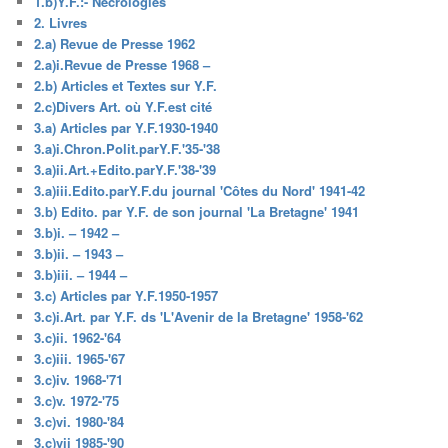
1.b)Y.F.:- Nécrologies
2. Livres
2.a) Revue de Presse 1962
2.a)i.Revue de Presse 1968 –
2.b) Articles et Textes sur Y.F.
2.c)Divers Art. où Y.F.est cité
3.a) Articles par Y.F.1930-1940
3.a)i.Chron.Polit.parY.F.'35-'38
3.a)ii.Art.+Edito.parY.F.'38-'39
3.a)iii.Edito.parY.F.du journal 'Côtes du Nord' 1941-42
3.b) Edito. par Y.F. de son journal 'La Bretagne' 1941
3.b)i. – 1942 –
3.b)ii. – 1943 –
3.b)iii. – 1944 –
3.c) Articles par Y.F.1950-1957
3.c)i.Art. par Y.F. ds 'L'Avenir de la Bretagne' 1958-'62
3.c)ii. 1962-'64
3.c)iii. 1965-'67
3.c)iv. 1968-'71
3.c)v. 1972-'75
3.c)vi. 1980-'84
3.c)vii 1985-'90