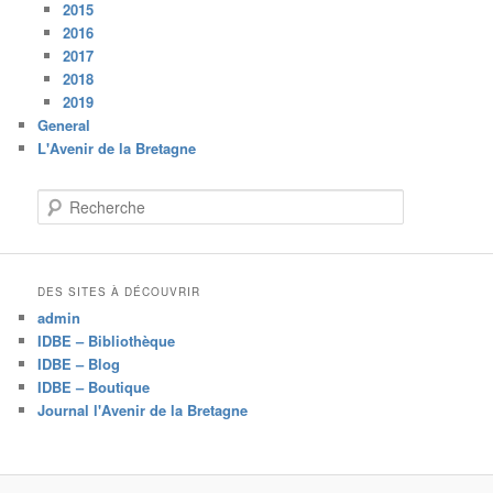
2015
2016
2017
2018
2019
General
L'Avenir de la Bretagne
R
e
c
h
e
DES SITES À DÉCOUVRIR
r
admin
c
IDBE – Bibliothèque
h
IDBE – Blog
e
IDBE – Boutique
Journal l'Avenir de la Bretagne