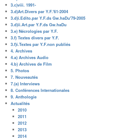
3.c)viii. 1991-
3.d)Art.Divers par Y.F.'61-2004
3.d)i.Edito.par Y.F.ds Gw.haDu'79-2005
3.d)ii.Art.par Y.F.ds Gw.haDu
3.e) Nécrologies par Y.F.
3.f) Textes divers par Y.F.
3.f)i.Textes par Y.F.non publiés
4. Archives
4.a) Archives Audio
4.b) Archives de Film
5. Photos
7. Nouveautés
7.(a) Interviews
8. Conférences Internationales
9. Anthologie
Actualités
2010
2011
2012
2013
2014