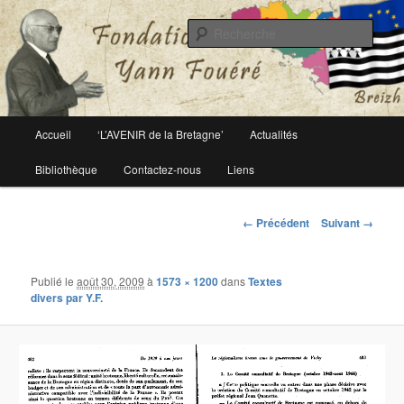
Le site officiel de la fondation Yann Fouéré
Rech
Fondation Yann Fouéré
Menu
Accueil
‘L’AVENIR de la Bretagne’
Actualités
Aller
principal
Bibliothèque
Contactez-nous
Liens
au
contenu
Navigation
← Précédent
Suivant →
des
principal
images
Publié le
août 30, 2009
à
1573 × 1200
dans
Textes
divers par Y.F.