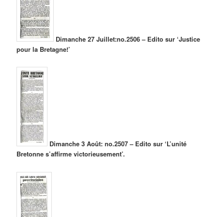
Dimanche 27 Juillet:no.2506 – Edito sur ‘Justice
pour la Bretagne!’
Dimanche 3 Août: no.2507 – Edito sur ‘L’unité
Bretonne s’affirme victorieusement’.