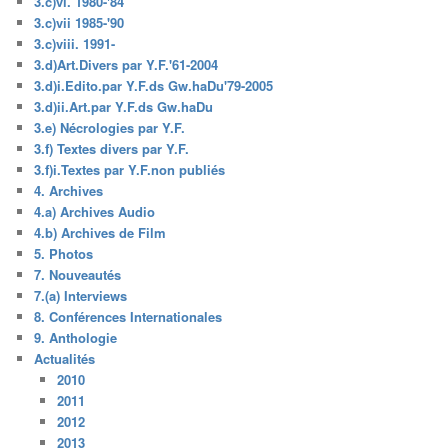
3.c)vi. 1980-'84
3.c)vii 1985-'90
3.c)viii. 1991-
3.d)Art.Divers par Y.F.'61-2004
3.d)i.Edito.par Y.F.ds Gw.haDu'79-2005
3.d)ii.Art.par Y.F.ds Gw.haDu
3.e) Nécrologies par Y.F.
3.f) Textes divers par Y.F.
3.f)i.Textes par Y.F.non publiés
4. Archives
4.a) Archives Audio
4.b) Archives de Film
5. Photos
7. Nouveautés
7.(a) Interviews
8. Conférences Internationales
9. Anthologie
Actualités
2010
2011
2012
2013