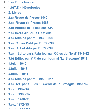
1.a) Y.F. :- Portrait
1.b)Y.F.:- Nécrologies
2. Livres
2.a) Revue de Presse 1962
2.a)i.Revue de Presse 1968 –
2.b) Articles et Textes sur Y.F.
2.c)Divers Art. où Y.F.est cité
3.a) Articles par Y.F.1930-1940
3.a)i.Chron.Polit.parY.F.'35-'38
3.a)ii.Art.+Edito.parY.F.'38-'39
3.a)iii.Edito.parY.F.du journal 'Côtes du Nord' 1941-42
3.b) Edito. par Y.F. de son journal 'La Bretagne' 1941
3.b)i. – 1942 –
3.b)ii. – 1943 –
3.b)iii. – 1944 –
3.c) Articles par Y.F.1950-1957
3.c)i.Art. par Y.F. ds 'L'Avenir de la Bretagne' 1958-'62
3.c)ii. 1962-'64
3.c)iii. 1965-'67
3.c)iv. 1968-'71
3.c)v. 1972-'75