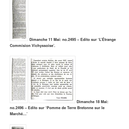
Dimanche 11 Mai: no.2495 – Edito sur ‘L’Étrange
Commision Vichyssoise’.
Dimanche 18 Mai:
no.2496 – Edito sur ‘Pomme de Terre Bretonne sur le
Marché…’