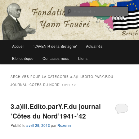
Le site officiel de la fondation Yann Fouéré
Rech
Fondation Yann Fouéré
Menu
Accueil
‘L’AVENIR de la Bretagne’
Actualités
Aller
Aller
principal
Bibliothèque
Contactez-nous
Liens
au
au
contenu
contenu
ARCHIVES POUR LA CATÉGORIE
3.A)III.EDITO.PARY.F.DU
JOURNAL ‘CÔTES DU NORD’ 1941-42
principal
secondaire
3.a)iii.Edito.parY.F.du journal
‘Côtes du Nord’1941-’42
Publié le
avril 29, 2013
par
Rozenn