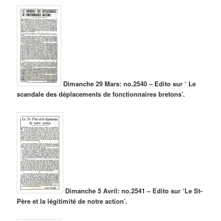
Dimanche 29 Mars: no.2540 – Edito sur ‘ Le
scandale des déplacements de fonctionnaires bretons’.
Dimanche 5 Avril: no.2541 – Edito sur ‘Le St-
Père et la légitimité de notre action’.