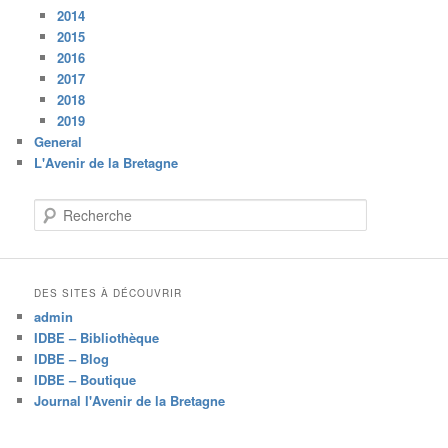
2014
2015
2016
2017
2018
2019
General
L'Avenir de la Bretagne
R
e
c
h
e
DES SITES À DÉCOUVRIR
r
admin
c
IDBE – Bibliothèque
h
IDBE – Blog
e
IDBE – Boutique
Journal l'Avenir de la Bretagne