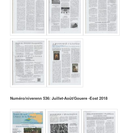
Numéro/niverenn 536: Juillet-Août/Gouere -Eost 2018