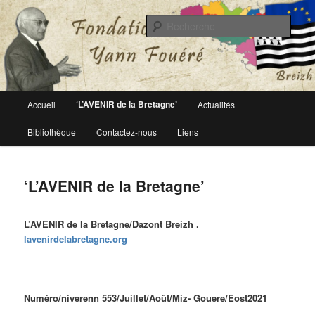
Le site officiel de la fondation Yann Fouéré
Rech
Fondation Yann Fouéré
Menu
‘L’AVENIR de la Bretagne’
Accueil
Actualités
Aller
principal
Bibliothèque
Contactez-nous
Liens
au
contenu
‘L’AVENIR de la Bretagne’
principal
L’AVENIR de la Bretagne/Dazont Breizh .
lavenirdelabretagne.org
Numéro/niverenn 553/Juillet/Août/Miz- Gouere/Eost
2021