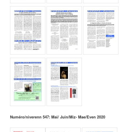
Numéro/niverenn 547: Mai/ Juin/Miz- Mae/Even 2020