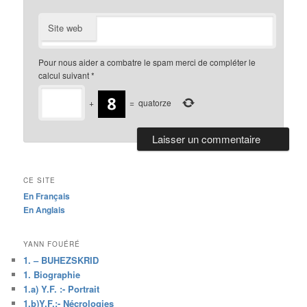
Site web
Pour nous aider a combatre le spam merci de compléter le
calcul suivant
*
+
=
quatorze
CE SITE
En Français
En Anglais
YANN FOUÉRÉ
1. – BUHEZSKRID
1. Biographie
1.a) Y.F. :- Portrait
1.b)Y.F.:- Nécrologies