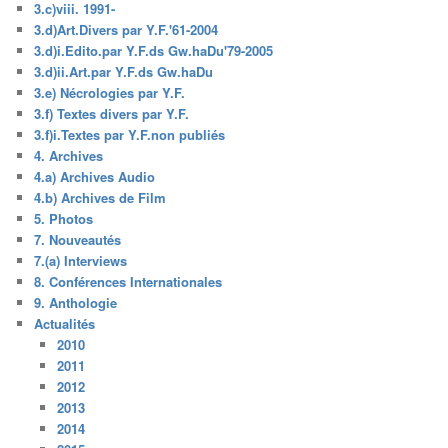
3.c)viii. 1991-
3.d)Art.Divers par Y.F.'61-2004
3.d)i.Edito.par Y.F.ds Gw.haDu'79-2005
3.d)ii.Art.par Y.F.ds Gw.haDu
3.e) Nécrologies par Y.F.
3.f) Textes divers par Y.F.
3.f)i.Textes par Y.F.non publiés
4. Archives
4.a) Archives Audio
4.b) Archives de Film
5. Photos
7. Nouveautés
7.(a) Interviews
8. Conférences Internationales
9. Anthologie
Actualités
2010
2011
2012
2013
2014