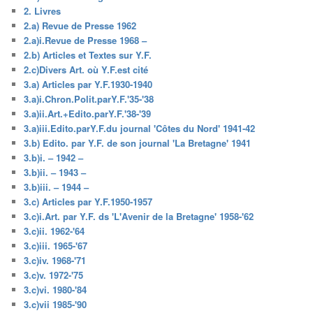
2. Livres
2.a) Revue de Presse 1962
2.a)i.Revue de Presse 1968 –
2.b) Articles et Textes sur Y.F.
2.c)Divers Art. où Y.F.est cité
3.a) Articles par Y.F.1930-1940
3.a)i.Chron.Polit.parY.F.'35-'38
3.a)ii.Art.+Edito.parY.F.'38-'39
3.a)iii.Edito.parY.F.du journal 'Côtes du Nord' 1941-42
3.b) Edito. par Y.F. de son journal 'La Bretagne' 1941
3.b)i. – 1942 –
3.b)ii. – 1943 –
3.b)iii. – 1944 –
3.c) Articles par Y.F.1950-1957
3.c)i.Art. par Y.F. ds 'L'Avenir de la Bretagne' 1958-'62
3.c)ii. 1962-'64
3.c)iii. 1965-'67
3.c)iv. 1968-'71
3.c)v. 1972-'75
3.c)vi. 1980-'84
3.c)vii 1985-'90