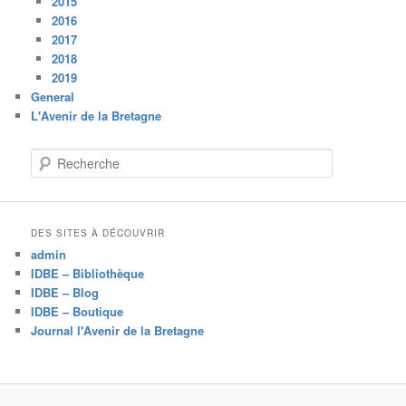
2015
2016
2017
2018
2019
General
L'Avenir de la Bretagne
R
e
c
h
e
DES SITES À DÉCOUVRIR
r
admin
c
IDBE – Bibliothèque
h
IDBE – Blog
e
IDBE – Boutique
Journal l'Avenir de la Bretagne