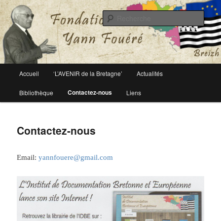
Le site officiel de la fondation Yann Fouéré
Rech
Fondation Yann Fouéré
Menu
Accueil
‘L’AVENIR de la Bretagne’
Actualités
Aller
principal
Contactez-nous
Bibliothèque
Liens
au
contenu
Contactez-nous
principal
Email:
yannfouere@gmail.com