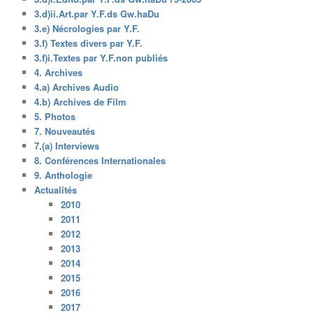
3.d)ii.Art.par Y.F.ds Gw.haDu
3.e) Nécrologies par Y.F.
3.f) Textes divers par Y.F.
3.f)i.Textes par Y.F.non publiés
4. Archives
4.a) Archives Audio
4.b) Archives de Film
5. Photos
7. Nouveautés
7.(a) Interviews
8. Conférences Internationales
9. Anthologie
Actualités
2010
2011
2012
2013
2014
2015
2016
2017