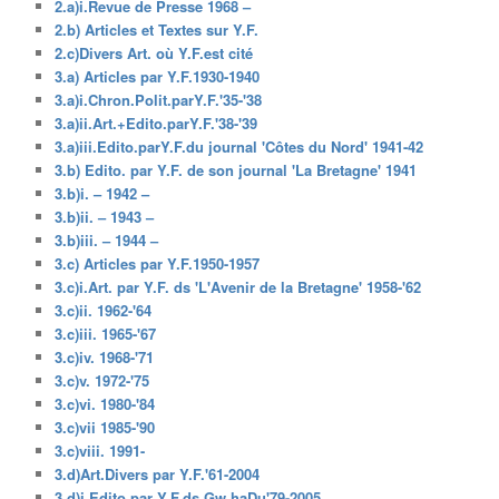
2.a)i.Revue de Presse 1968 –
2.b) Articles et Textes sur Y.F.
2.c)Divers Art. où Y.F.est cité
3.a) Articles par Y.F.1930-1940
3.a)i.Chron.Polit.parY.F.'35-'38
3.a)ii.Art.+Edito.parY.F.'38-'39
3.a)iii.Edito.parY.F.du journal 'Côtes du Nord' 1941-42
3.b) Edito. par Y.F. de son journal 'La Bretagne' 1941
3.b)i. – 1942 –
3.b)ii. – 1943 –
3.b)iii. – 1944 –
3.c) Articles par Y.F.1950-1957
3.c)i.Art. par Y.F. ds 'L'Avenir de la Bretagne' 1958-'62
3.c)ii. 1962-'64
3.c)iii. 1965-'67
3.c)iv. 1968-'71
3.c)v. 1972-'75
3.c)vi. 1980-'84
3.c)vii 1985-'90
3.c)viii. 1991-
3.d)Art.Divers par Y.F.'61-2004
3.d)i.Edito.par Y.F.ds Gw.haDu'79-2005