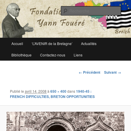
Le site officiel de la fondation Yann Fouéré
Rech
Fondation Yann Fouéré
Menu
Accueil
‘L’AVENIR de la Bretagne’
Actualités
Aller
principal
Bibliothèque
Contactez-nous
Liens
au
contenu
Navigation
← Précédent
Suivant →
des
principal
images
Publié le
avril 14, 2008
à
650 × 400
dans
1940-45 :
FRENCH DIFFICULTIES, BRETON OPPORTUNITIES