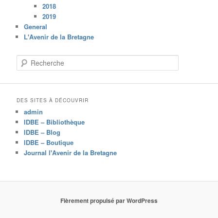
2018
2019
General
L'Avenir de la Bretagne
R
e
c
h
e
DES SITES À DÉCOUVRIR
r
admin
c
IDBE – Bibliothèque
h
IDBE – Blog
e
IDBE – Boutique
Journal l'Avenir de la Bretagne
Fièrement propulsé par WordPress