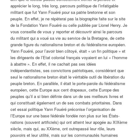
apprécier le long, très long, parcours politique de l’infatigable
militant que fut Yann Fouéré pour sa patrie bretonne et son
peuple. En effet, je ne répèterai pas la biographie faite sur le site
de la Fondation Yann Fouéré ou celle publiée par Lionel Henry. Je
vous conseille de vous y reporter et découvrir ainsi le parcours
du militant qui a voué sa vie au service de la Bretagne, de cette
grande figure du nationalisme breton et du fédéralisme européen.
Yann Fouéré, pour l’avoir bien côtoyé, était « un fin politique » et
les dirigeants de l’Etat colonial français voyaient en lui « l’homme
à abattre ». En effet, il ne cachait pas ses idées
indépendantistes, ses convictions patriotiques, considérant que
seul le nationalisme breton était le véritable outil de libération du
peuple breton. En parallèle, il était le porte-parole du fédéralisme
européen, cette Europe aux cent drapeaux, cette Europe des
peuples qu’il a si bien définie dans un de ses meilleurs livres et
qui constituait également un de ses combats prioritaires. Dans
cet essai politique Yann Fouéré préconise l’organisation de
l’Europe sur une base fédérale fondée non plus sur les États-
nations (souvent artificiels) qui ont atteint leur apogée au XIXème
siècle, mais qui, au XXème, ont outrepassé leur rôle, leurs
pouvoirs et leur utilité, mais sur les communautés humaines