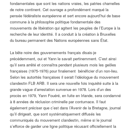
fondamentales que sont les nations vraies, les patries charnelles
de notre continent. Cet ouvrage a profondément marqué la
pensée fédéraliste européenne et sert encore aujourd’hui de base
commune à la philosophie politique fondamentale des
mouvements de libération qui agitent les peuples de l’Europe à la
recherche de leur identité. Il a conduit à la création à Bruxelles
du bureau permanent des Nations européennes sans État.
La bête noire des gouvernements français disais-je
précédemment, oui et Yann le savait pertinemment. C’est ainsi
qu’il sera arrêté et connaîtra pendant plusieurs mois les geôles
françaises (1975-1976) pour finalement bénéficier d’un non-lieu.
Selon les autorités françaises il serait l’idéologue du mouvement
clandestin FLB ARB. Il sera une nouvelle fois inquiété suite à la
grande vague d’arrestation survenue en 1978. Lors d’un des
procès en 1979, Yann Fouéré, en fuite en Irlande, sera condamné
à 8 années de réclusion criminelle par contumace. Il faut
également préciser que c’est dans l’Avenir de la Bretagne, journal
qu’il dirigeait, que sont systématiquement diffusés les
communiqués du mouvement clandestin, même si le journal
s’efforce de garder une ligne politique récusant officiellement la