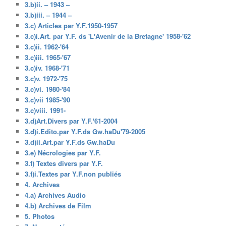
3.b)ii. – 1943 –
3.b)iii. – 1944 –
3.c) Articles par Y.F.1950-1957
3.c)i.Art. par Y.F. ds 'L'Avenir de la Bretagne' 1958-'62
3.c)ii. 1962-'64
3.c)iii. 1965-'67
3.c)iv. 1968-'71
3.c)v. 1972-'75
3.c)vi. 1980-'84
3.c)vii 1985-'90
3.c)viii. 1991-
3.d)Art.Divers par Y.F.'61-2004
3.d)i.Edito.par Y.F.ds Gw.haDu'79-2005
3.d)ii.Art.par Y.F.ds Gw.haDu
3.e) Nécrologies par Y.F.
3.f) Textes divers par Y.F.
3.f)i.Textes par Y.F.non publiés
4. Archives
4.a) Archives Audio
4.b) Archives de Film
5. Photos