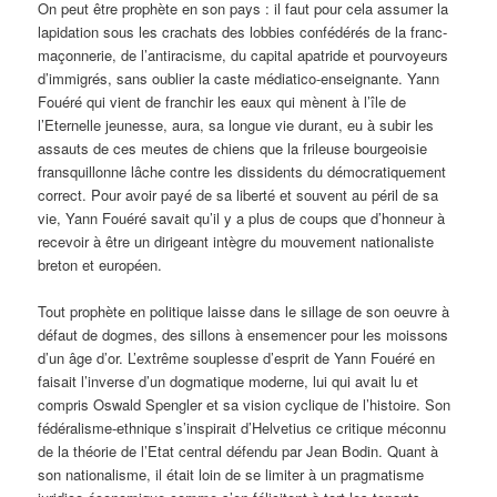
On peut être prophète en son pays : il faut pour cela assumer la
lapidation sous les crachats des lobbies confédérés de la franc-
maçonnerie, de l’antiracisme, du capital apatride et pourvoyeurs
d’immigrés, sans oublier la caste médiatico-enseignante. Yann
Fouéré qui vient de franchir les eaux qui mènent à l’île de
l’Eternelle jeunesse, aura, sa longue vie durant, eu à subir les
assauts de ces meutes de chiens que la frileuse bourgeoisie
fransquillonne lâche contre les dissidents du démocratiquement
correct. Pour avoir payé de sa liberté et souvent au péril de sa
vie, Yann Fouéré savait qu’il y a plus de coups que d’honneur à
recevoir à être un dirigeant intègre du mouvement nationaliste
breton et européen.
Tout prophète en politique laisse dans le sillage de son oeuvre à
défaut de dogmes, des sillons à ensemencer pour les moissons
d’un âge d’or. L’extrême souplesse d’esprit de Yann Fouéré en
faisait l’inverse d’un dogmatique moderne, lui qui avait lu et
compris Oswald Spengler et sa vision cyclique de l’histoire. Son
fédéralisme-ethnique s’inspirait d’Helvetius ce critique méconnu
de la théorie de l’Etat central défendu par Jean Bodin. Quant à
son nationalisme, il était loin de se limiter à un pragmatisme