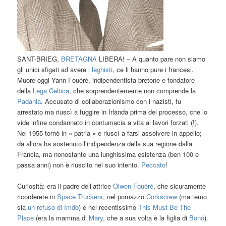
SANT-BRIEG,
BRETAGNA
LIBERA! – A quanto pare non siamo
gli unici sfigati ad avere i
leghisti
, ce li hanno pure i francesi.
Muore oggi Yann Fouéré, indipendentista bretone e fondatore
della
Lega Celtica
, che sorprendentemente non comprende la
Padania
. Accusato di collaborazionismo con i nazisti, fu
arrestato ma riuscì a fuggire in Irlanda prima del processo, che lo
vide infine condannato in contumacia a vita ai lavori forzati (!).
Nel 1955 tornò in « patria » e riuscì a farsi assolvere in appello;
da allora ha sostenuto l’indipendenza della sua regione dalla
Francia, ma nonostante una lunghissima esistenza (ben 100 e
passa anni) non è riuscito nel suo intento.
Peccato
!
Curiosità: era il padre dell’attrice
Olwen Fouéré
, che sicuramente
ricorderete in
Space Truckers
, nel pornazzo
Corkscrew
(ma temo
sia
un refuso di Imdb
) e nel recentissimo
This Must Be The
Place
(era la mamma di
Mary
, che a sua volta è la figlia di
Bono
).