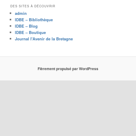
e
DES SITES À DÉCOUVRIR
r
admin
c
IDBE – Bibliothèque
h
IDBE – Blog
e
IDBE – Boutique
Journal l'Avenir de la Bretagne
Fièrement propulsé par WordPress