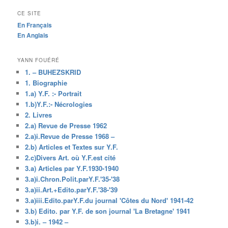
CE SITE
En Français
En Anglais
YANN FOUÉRÉ
1. – BUHEZSKRID
1. Biographie
1.a) Y.F. :- Portrait
1.b)Y.F.:- Nécrologies
2. Livres
2.a) Revue de Presse 1962
2.a)i.Revue de Presse 1968 –
2.b) Articles et Textes sur Y.F.
2.c)Divers Art. où Y.F.est cité
3.a) Articles par Y.F.1930-1940
3.a)i.Chron.Polit.parY.F.'35-'38
3.a)ii.Art.+Edito.parY.F.'38-'39
3.a)iii.Edito.parY.F.du journal 'Côtes du Nord' 1941-42
3.b) Edito. par Y.F. de son journal 'La Bretagne' 1941
3.b)i. – 1942 –