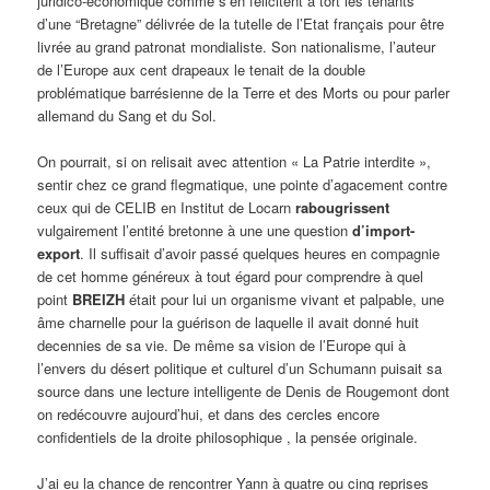
juridico-économique comme s’en félicitent à tort les tenants
d’une “Bretagne” délivrée de la tutelle de l’Etat français pour être
livrée au grand patronat mondialiste. Son nationalisme, l’auteur
de l’Europe aux cent drapeaux le tenait de la double
problématique barrésienne de la Terre et des Morts ou pour parler
allemand du Sang et du Sol.
On pourrait, si on relisait avec attention « La Patrie interdite »,
sentir chez ce grand flegmatique, une pointe d’agacement contre
ceux qui de CELIB en Institut de Locarn
rabougrissent
vulgairement l’entité bretonne à une une question
d’import-
export
. Il suffisait d’avoir passé quelques heures en compagnie
de cet homme généreux à tout égard pour comprendre à quel
point
BREIZH
était pour lui un organisme vivant et palpable, une
âme charnelle pour la guérison de laquelle il avait donné huit
decennies de sa vie. De même sa vision de l’Europe qui à
l’envers du désert politique et culturel d’un Schumann puisait sa
source dans une lecture intelligente de Denis de Rougemont dont
on redécouvre aujourd’hui, et dans des cercles encore
confidentiels de la droite philosophique , la pensée originale.
J’ai eu la chance de rencontrer Yann à quatre ou cinq reprises