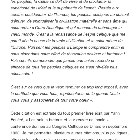
les peuples, la Celtie se doit de vivre et de proclamer la
supériorité de l’idéal et la suprématie de l’esprit. Postés aux
confins occidentaux de l’Europe, les peuples celtiques se doivent
d’épurer, de spiritualiser la civilisation matérielle et sans âme qui
nous arrive d’Outre-Atlantique et qui menace de submerger le
vieux monde. C’est à la renaissance de l’esprit celtique que me
paraît liée la cause de la vraie civilisation et le salut même de
l’Europe. Puissent les peuples d’Europe le comprendre enfin et
nous aider dans notre effort de rénovation celtique et bretonne !
Puissent-ils comprendre que jamais une union féconde et
efficace de tous les peuples celtiques ne s’est révélée plus
nécessaire !
C’est sur ce vœu que je veux terminer ce trop long exposé, avec
la certitude que vous tous, représentants de la grande Celtie,
vous vous y associerez de tout votre cœur ».
Cette citation est extraite du tout premier livre écrit par Yann
Fouéré, « Les saints bretons et leur œuvre nationale »
conférence donnée au Congrès Celtique de Dinard en septembre
1933. Je me permettrai plusieurs autres citations, plus politiques,
afin que le lecteur puisse correctement cerner la pensée et