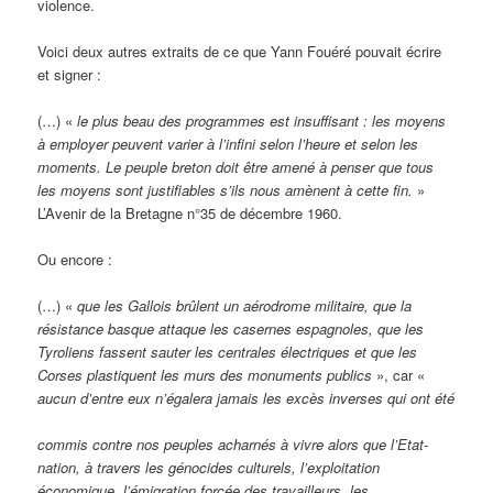
violence.
Voici deux autres extraits de ce que Yann Fouéré pouvait écrire
et signer :
(…) «
le plus beau des programmes est insuffisant : les moyens
à employer peuvent varier à l’infini selon l’heure et selon les
moments. Le peuple breton doit être amené à penser que tous
les moyens sont justifiables s’ils nous amènent à cette fin.
»
L’Avenir de la Bretagne n°35 de décembre 1960.
Ou encore :
(…) «
que les Gallois brûlent un aérodrome militaire, que la
résistance basque attaque les casernes espagnoles, que les
Tyroliens fassent sauter les centrales électriques et que les
Corses plastiquent les murs des monuments publics
», car «
aucun d’entre eux n’égalera jamais les excès inverses qui ont été
commis contre nos peuples acharnés à vivre alors que l’Etat-
nation, à travers les génocides culturels, l’exploitation
économique, l’émigration forcée des travailleurs, les