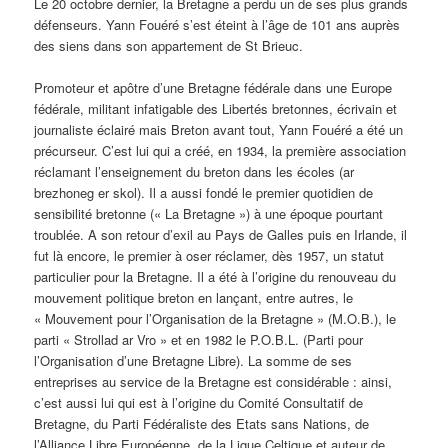
Le 20 octobre dernier, la Bretagne a perdu un de ses plus grands
défenseurs. Yann Fouéré s’est éteint à l’âge de 101 ans auprès
des siens dans son appartement de St Brieuc.
Promoteur et apôtre d’une Bretagne fédérale dans une Europe
fédérale, militant infatigable des Libertés bretonnes, écrivain et
journaliste éclairé mais Breton avant tout, Yann Fouéré a été un
précurseur. C’est lui qui a créé, en 1934, la première association
réclamant l’enseignement du breton dans les écoles (ar
brezhoneg er skol). Il a aussi fondé le premier quotidien de
sensibilité bretonne (« La Bretagne ») à une époque pourtant
troublée. A son retour d’exil au Pays de Galles puis en Irlande, il
fut là encore, le premier à oser réclamer, dès 1957, un statut
particulier pour la Bretagne. Il a été à l’origine du renouveau du
mouvement politique breton en lançant, entre autres, le
« Mouvement pour l’Organisation de la Bretagne » (M.O.B.), le
parti « Strollad ar Vro » et en 1982 le P.O.B.L. (Parti pour
l’Organisation d’une Bretagne Libre). La somme de ses
entreprises au service de la Bretagne est considérable : ainsi,
c’est aussi lui qui est à l’origine du Comité Consultatif de
Bretagne, du Parti Fédéraliste des Etats sans Nations, de
l’Alliance Libre Européenne, de la Ligue Celtique et auteur de