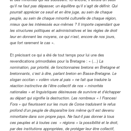
qu’il ne faut pas dépasser, un équilibre qu’il s’agit de définir. Qui
pourrait apprécier ce seuil et en être juge, au sein de chaque
peuple, au sein de chaque minorité culturelle de chaque région,
mieux que les intéressés eux-mêmes ? Il importe cependant que
les structures politiques et administratives et les règles de droit
leur en donnent les moyens, ce qui n’est, encore de nos jours,
que fort rarement le cas
».
Et précisant ce qui a été de tout temps pour lui une des
revendications primordiales pour la Bretagne : « (…)
La
nomination, par priorité, de fonctionnaires bretons en Bretagne et
bretonnants, c’est à dire, parlant breton en Basse-Bretagne. Le
slogan occitan « volèm viure al pais » ne fait que traduire la
réaction instinctive de l’être collectif de nos « minorités
nationales » et linguistiques désireuses de survivre et d’échapper
au départ qui signifie la destruction. Les nombreux « I Francesi
Fora » qui fleurissent sur les murs de Corse traduisent le refus
profond d’un peuple de disparaître lors même qu’il est devenu
minoritaire dans son propre pays. Ne faut-il pas donner à tous
ces peuples et à toutes ces « régions » la possibilité et le droit,
par des institutions appropriées, de protéger leur être collectif,