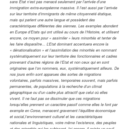
sans Etat n’est pas menacé seulement par l’arrivée d’une
immigration extra-européenne massive. Il l’est aussi par l’arrivée
sur leur territoire d’immigrants de même citoyenneté étatique,
mais qui parlent une autre langue et possèdent des
caractéristiques différentes des siennes. Les exemples abondent
en Europe d’Etats qui ont utilisé au cours de l’Histoire, et utilisent
encore, ce moyen pour « assimiler » leurs minorités et tenter de
les faire disparaître… L’Etat dominant accentuera encore la
« dénationalisation » et l’assimilation des minorités en nommant
systématiquement sur leur territoire des fonctionnaires et cadres
provenant d’autres régions de l’Etat et non ceux qui en sont
originaires que l’on nommera, eux, systématiquement ailleurs. De
nos jours enfin sont apparues des sortes de migrations
volontaires, parfois massives, temporaires souvent, mais parfois
permanentes, de populations à la recherche d’un climat
géographique ou d’un cadre plus attractif que celui où elles
vivent. Il ne faut pas se dissimuler que ces migrations
lorsqu’elles prennent un caractère passif comme elles le font par
exemple en Corse, menacent gravement l’équilibre économique
et social,l’environnement culturel et les caractéristiques
nationales et linguistiques, voire même l’existence, des peuples
et des minorités qui les subissent. Ici encore, il existe un seuil