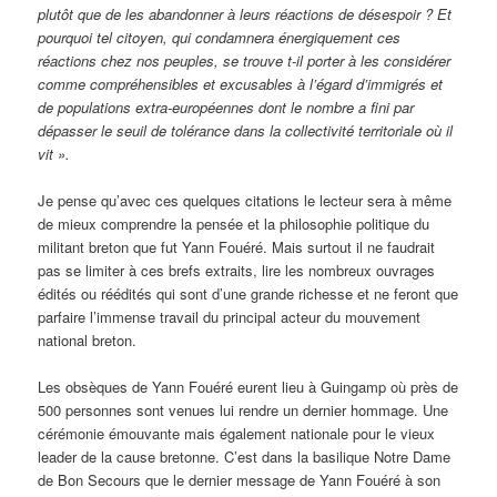
plutôt que de les abandonner à leurs réactions de désespoir ? Et
pourquoi tel citoyen, qui condamnera énergiquement ces
réactions chez nos peuples, se trouve t-il porter à les considérer
comme compréhensibles et excusables à l’égard d’immigrés et
de populations extra-européennes dont le nombre a fini par
dépasser le seuil de tolérance dans la collectivité territoriale où il
vit ».
Je pense qu’avec ces quelques citations le lecteur sera à même
de mieux comprendre la pensée et la philosophie politique du
militant breton que fut Yann Fouéré. Mais surtout il ne faudrait
pas se limiter à ces brefs extraits, lire les nombreux ouvrages
édités ou réédités qui sont d’une grande richesse et ne feront que
parfaire l’immense travail du principal acteur du mouvement
national breton.
Les obsèques de Yann Fouéré eurent lieu à Guingamp où près de
500 personnes sont venues lui rendre un dernier hommage. Une
cérémonie émouvante mais également nationale pour le vieux
leader de la cause bretonne. C’est dans la basilique Notre Dame
de Bon Secours que le dernier message de Yann Fouéré à son