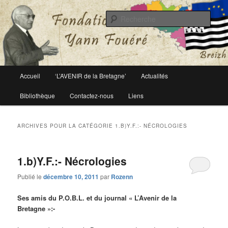
Le site officiel de la fondation Yann Fouéré
Rech
Fondation Yann Fouéré
Menu
Accueil
‘L’AVENIR de la Bretagne’
Actualités
Aller
Aller
principal
Bibliothèque
Contactez-nous
Liens
au
au
contenu
contenu
ARCHIVES POUR LA CATÉGORIE
1.B)Y.F.:- NÉCROLOGIES
principal
secondaire
1.b)Y.F.:- Nécrologies
Publié le
décembre 10, 2011
par
Rozenn
Ses amis du P.O.B.L. et du journal « L’Avenir de la
Bretagne »:-