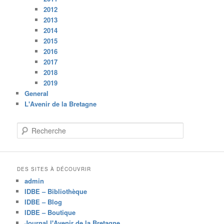
2012
2013
2014
2015
2016
2017
2018
2019
General
L'Avenir de la Bretagne
R
e
c
h
e
DES SITES À DÉCOUVRIR
r
admin
c
IDBE – Bibliothèque
h
IDBE – Blog
e
IDBE – Boutique
Journal l'Avenir de la Bretagne