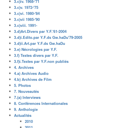
3.c)iv. 1968-'71
3.c)v. 1972-'75
3.c)vi. 1980-'84
3.c)vii 1985-'90
3.c)viii. 1991-
3.d)Art.Divers par Y.F.'61-2004
3.d)i.Edito.par Y.F.ds Gw.haDu'79-2005
3.d)ii.Art.par Y.F.ds Gw.haDu
3.e) Nécrologies par Y.F.
3.f) Textes divers par Y.F.
3.f)i.Textes par Y.F.non publiés
4. Archives
4.a) Archives Audio
4.b) Archives de Film
5. Photos
7. Nouveautés
7.(a) Interviews
8. Conférences Internationales
9. Anthologie
Actualités
2010
2011