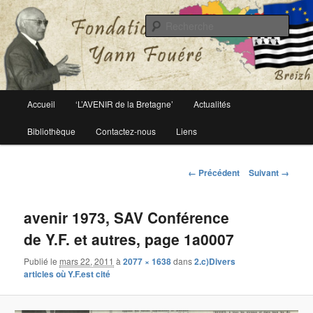
Le site officiel de la fondation Yann Fouéré
Rech
Fondation Yann Fouéré
Menu
Accueil
‘L’AVENIR de la Bretagne’
Actualités
Aller
principal
Bibliothèque
Contactez-nous
Liens
au
contenu
Navigation
← Précédent
Suivant →
des
principal
images
avenir 1973, SAV Conférence
de Y.F. et autres, page 1a0007
Publié le
mars 22, 2011
à
2077 × 1638
dans
2.c)Divers
articles où Y.F.est cité