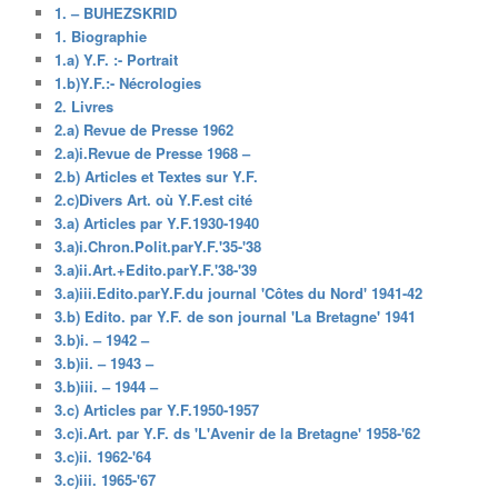
1. – BUHEZSKRID
1. Biographie
1.a) Y.F. :- Portrait
1.b)Y.F.:- Nécrologies
2. Livres
2.a) Revue de Presse 1962
2.a)i.Revue de Presse 1968 –
2.b) Articles et Textes sur Y.F.
2.c)Divers Art. où Y.F.est cité
3.a) Articles par Y.F.1930-1940
3.a)i.Chron.Polit.parY.F.'35-'38
3.a)ii.Art.+Edito.parY.F.'38-'39
3.a)iii.Edito.parY.F.du journal 'Côtes du Nord' 1941-42
3.b) Edito. par Y.F. de son journal 'La Bretagne' 1941
3.b)i. – 1942 –
3.b)ii. – 1943 –
3.b)iii. – 1944 –
3.c) Articles par Y.F.1950-1957
3.c)i.Art. par Y.F. ds 'L'Avenir de la Bretagne' 1958-'62
3.c)ii. 1962-'64
3.c)iii. 1965-'67