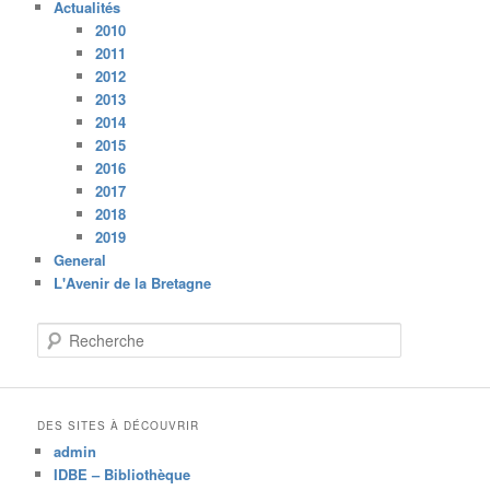
Actualités
2010
2011
2012
2013
2014
2015
2016
2017
2018
2019
General
L'Avenir de la Bretagne
R
e
c
h
e
DES SITES À DÉCOUVRIR
r
admin
c
IDBE – Bibliothèque
h