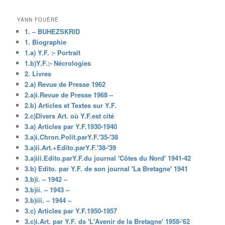
YANN FOUÉRÉ
1. – BUHEZSKRID
1. Biographie
1.a) Y.F. :- Portrait
1.b)Y.F.:- Nécrologies
2. Livres
2.a) Revue de Presse 1962
2.a)i.Revue de Presse 1968 –
2.b) Articles et Textes sur Y.F.
2.c)Divers Art. où Y.F.est cité
3.a) Articles par Y.F.1930-1940
3.a)i.Chron.Polit.parY.F.'35-'38
3.a)ii.Art.+Edito.parY.F.'38-'39
3.a)iii.Edito.parY.F.du journal 'Côtes du Nord' 1941-42
3.b) Edito. par Y.F. de son journal 'La Bretagne' 1941
3.b)i. – 1942 –
3.b)ii. – 1943 –
3.b)iii. – 1944 –
3.c) Articles par Y.F.1950-1957
3.c)i.Art. par Y.F. ds 'L'Avenir de la Bretagne' 1958-'62