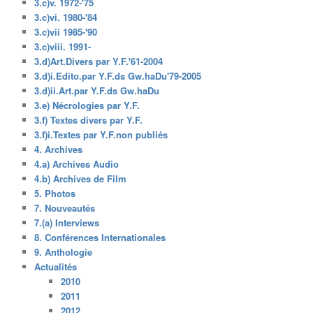
3.c)v. 1972-'75
3.c)vi. 1980-'84
3.c)vii 1985-'90
3.c)viii. 1991-
3.d)Art.Divers par Y.F.'61-2004
3.d)i.Edito.par Y.F.ds Gw.haDu'79-2005
3.d)ii.Art.par Y.F.ds Gw.haDu
3.e) Nécrologies par Y.F.
3.f) Textes divers par Y.F.
3.f)i.Textes par Y.F.non publiés
4. Archives
4.a) Archives Audio
4.b) Archives de Film
5. Photos
7. Nouveautés
7.(a) Interviews
8. Conférences Internationales
9. Anthologie
Actualités
2010
2011
2012