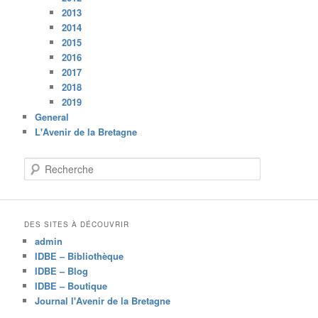
2013
2014
2015
2016
2017
2018
2019
General
L'Avenir de la Bretagne
R
e
c
h
e
DES SITES À DÉCOUVRIR
r
admin
c
IDBE – Bibliothèque
h
IDBE – Blog
e
IDBE – Boutique
Journal l'Avenir de la Bretagne