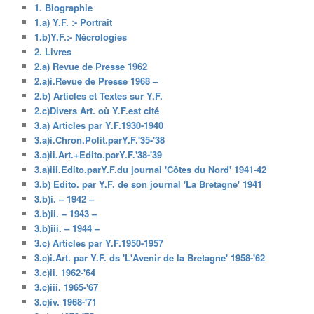
1. Biographie
1.a) Y.F. :- Portrait
1.b)Y.F.:- Nécrologies
2. Livres
2.a) Revue de Presse 1962
2.a)i.Revue de Presse 1968 –
2.b) Articles et Textes sur Y.F.
2.c)Divers Art. où Y.F.est cité
3.a) Articles par Y.F.1930-1940
3.a)i.Chron.Polit.parY.F.'35-'38
3.a)ii.Art.+Edito.parY.F.'38-'39
3.a)iii.Edito.parY.F.du journal 'Côtes du Nord' 1941-42
3.b) Edito. par Y.F. de son journal 'La Bretagne' 1941
3.b)i. – 1942 –
3.b)ii. – 1943 –
3.b)iii. – 1944 –
3.c) Articles par Y.F.1950-1957
3.c)i.Art. par Y.F. ds 'L'Avenir de la Bretagne' 1958-'62
3.c)ii. 1962-'64
3.c)iii. 1965-'67
3.c)iv. 1968-'71