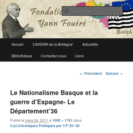
Le site officiel de la fondation Yann Fouéré
Rech
Fondation Yann Fouéré
Menu
Accueil
‘L’AVENIR de la Bretagne’
Actualités
Aller
principal
Bibliothèque
Contactez-nous
Liens
au
contenu
Navigation
← Précédent
Suivant →
des
principal
images
Le Nationalisme Basque et la
guerre d’Espagne- Le
Département’36
Publié le
mars 24, 2011
à
1000 × 1761
dans
3.a)i.Chroniques Politiques par Y.F.’35-’38