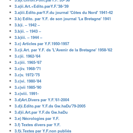
3.a)ii.Art.+Edito.parY.F.'38-'39
3.a)iii.Edito.parY.F.du journal 'Côtes du Nord' 1941-42
3.b) Edito. par Y.F. de son journal 'La Bretagne' 1941
3.b)i. – 1942 –
3.b)ii. – 1943 –
3.b)iii. – 1944 –
3.c) Articles par Y.F.1950-1957
3.c)i.Art. par Y.F. ds 'L'Avenir de la Bretagne' 1958-'62
3.c)ii. 1962-'64
3.c)iii. 1965-'67
3.c)iv. 1968-'71
3.c)v. 1972-'75
3.c)vi. 1980-'84
3.c)vii 1985-'90
3.c)viii. 1991-
3.d)Art.Divers par Y.F.'61-2004
3.d)i.Edito.par Y.F.ds Gw.haDu'79-2005
3.d)ii.Art.par Y.F.ds Gw.haDu
3.e) Nécrologies par Y.F.
3.f) Textes divers par Y.F.
3.f)i.Textes par Y.F.non publiés