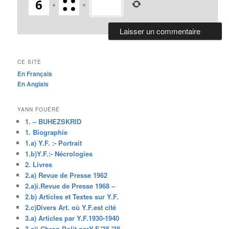
+
=
CE SITE
En Français
En Anglais
YANN FOUÉRÉ
1. – BUHEZSKRID
1. Biographie
1.a) Y.F. :- Portrait
1.b)Y.F.:- Nécrologies
2. Livres
2.a) Revue de Presse 1962
2.a)i.Revue de Presse 1968 –
2.b) Articles et Textes sur Y.F.
2.c)Divers Art. où Y.F.est cité
3.a) Articles par Y.F.1930-1940
3.a)i.Chron.Polit.parY.F.'35-'38