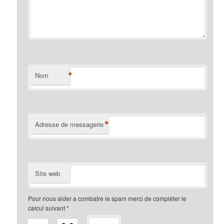
*
Nom
*
Adresse de messagerie
Site web
Pour nous aider a combatre le spam merci de compléter le
calcul suivant
*