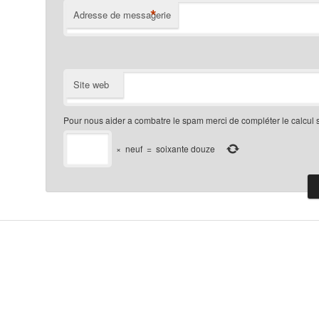
*
Adresse de messagerie
Site web
Pour nous aider a combatre le spam merci de compléter le calcul 
×
neuf
=
soixante douze