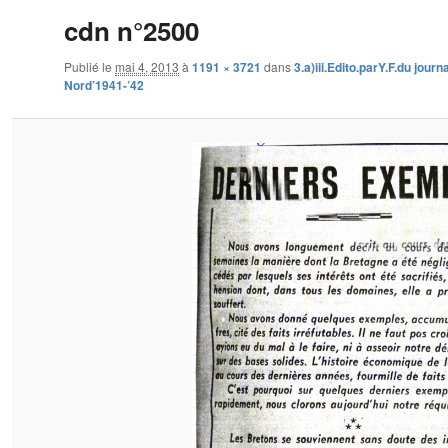
cdn n°2500
Publié le
mai 4, 2013
à
1191 × 3721
dans
3.a)iii.Edito.parY.F.du journ
Nord’1941-’42