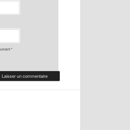
suivant
*