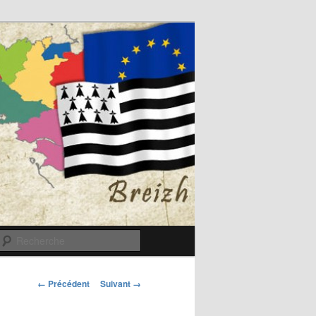
Recherche
Navigation
← Précédent
Suivant →
des