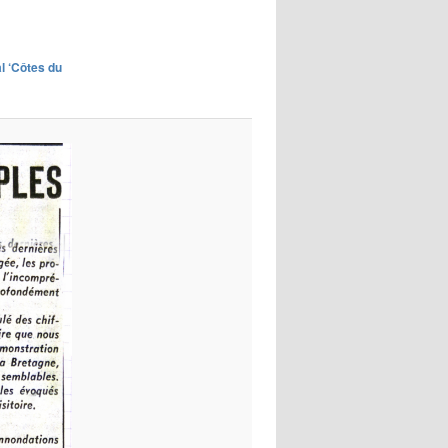
images
al ‘Côtes du