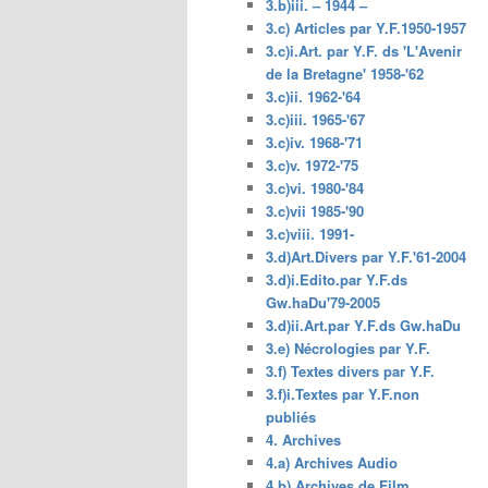
3.b)iii. – 1944 –
3.c) Articles par Y.F.1950-1957
3.c)i.Art. par Y.F. ds 'L'Avenir
de la Bretagne' 1958-'62
3.c)ii. 1962-'64
3.c)iii. 1965-'67
3.c)iv. 1968-'71
3.c)v. 1972-'75
3.c)vi. 1980-'84
3.c)vii 1985-'90
3.c)viii. 1991-
3.d)Art.Divers par Y.F.'61-2004
3.d)i.Edito.par Y.F.ds
Gw.haDu'79-2005
3.d)ii.Art.par Y.F.ds Gw.haDu
3.e) Nécrologies par Y.F.
3.f) Textes divers par Y.F.
3.f)i.Textes par Y.F.non
publiés
4. Archives
4.a) Archives Audio
4.b) Archives de Film