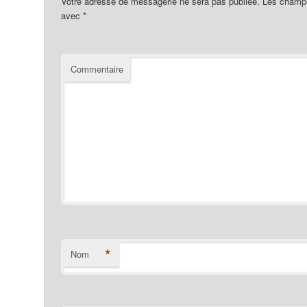
Votre adresse de messagerie ne sera pas publiée.
Les champs 
avec
*
Commentaire
*
Nom