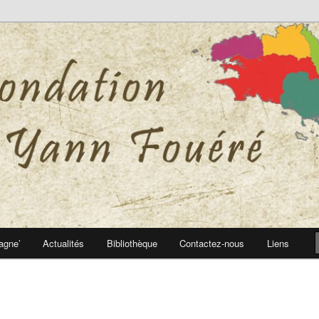
 Yann Fouéré
nn Fouéré
agne’
Actualités
Bibliothèque
Contactez-nous
Liens