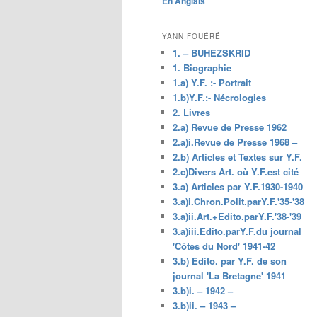
En Anglais
principal
YANN FOUÉRÉ
1. – BUHEZSKRID
1. Biographie
1.a) Y.F. :- Portrait
1.b)Y.F.:- Nécrologies
2. Livres
2.a) Revue de Presse 1962
2.a)i.Revue de Presse 1968 –
2.b) Articles et Textes sur Y.F.
2.c)Divers Art. où Y.F.est cité
3.a) Articles par Y.F.1930-1940
3.a)i.Chron.Polit.parY.F.'35-'38
3.a)ii.Art.+Edito.parY.F.'38-'39
3.a)iii.Edito.parY.F.du journal
'Côtes du Nord' 1941-42
3.b) Edito. par Y.F. de son
journal 'La Bretagne' 1941
3.b)i. – 1942 –
3.b)ii. – 1943 –