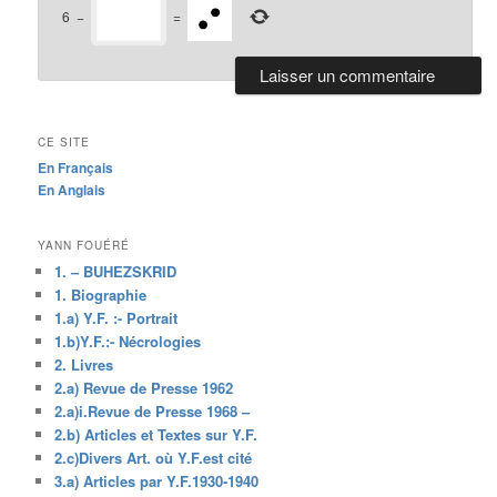
6
−
=
CE SITE
En Français
En Anglais
YANN FOUÉRÉ
1. – BUHEZSKRID
1. Biographie
1.a) Y.F. :- Portrait
1.b)Y.F.:- Nécrologies
2. Livres
2.a) Revue de Presse 1962
2.a)i.Revue de Presse 1968 –
2.b) Articles et Textes sur Y.F.
2.c)Divers Art. où Y.F.est cité
3.a) Articles par Y.F.1930-1940