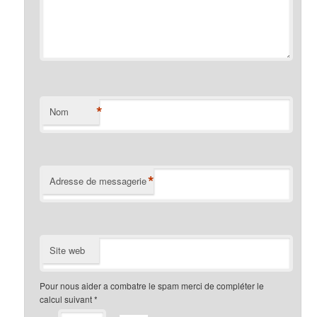
*
Nom
*
Adresse de messagerie
Site web
Pour nous aider a combatre le spam merci de compléter le
calcul suivant
*