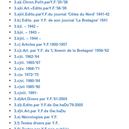
3.a)i.Chron.Polit.parY.F.'35-'38
3.a)ii.Art.+Edito.parY.F.'38-'39
3.a)iii.Edito.parY.F.du journal 'Côtes du Nord' 1941-42
3.b) Edito. par Y.F. de son journal 'La Bretagne' 1941
3.b)i. – 1942 –
3.b)ii. – 1943 –
3.b)iii. – 1944 –
3.c) Articles par Y.F.1950-1957
3.c)i.Art. par Y.F. ds 'L'Avenir de la Bretagne' 1958-'62
3.c)ii. 1962-'64
3.c)iii. 1965-'67
3.c)iv. 1968-'71
3.c)v. 1972-'75
3.c)vi. 1980-'84
3.c)vii 1985-'90
3.c)viii. 1991-
3.d)Art.Divers par Y.F.'61-2004
3.d)i.Edito.par Y.F.ds Gw.haDu'79-2005
3.d)ii.Art.par Y.F.ds Gw.haDu
3.e) Nécrologies par Y.F.
3.f) Textes divers par Y.F.
3.f)i.Textes par Y.F.non publiés