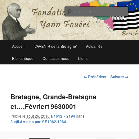
Le site officiel de la fondation Yann Fouéré
Rech
Fondation Yann Fouéré
Menu
Accueil
‘L’AVENIR de la Bretagne’
Actualités
Aller
principal
Bibliothèque
Contactez-nous
Liens
au
contenu
Navigation
← Précédent
Suivant →
des
principal
images
Bretagne, Grande-Bretagne
et…,Février19630001
Publié le
août 26, 2010
à
1612 × 2194
dans
3.c)ii.Articles par Y.F.1962-1964