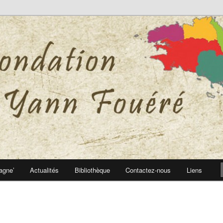
 Yann Fouéré
nn Fouéré
agne’
Actualités
Bibliothèque
Contactez-nous
Liens