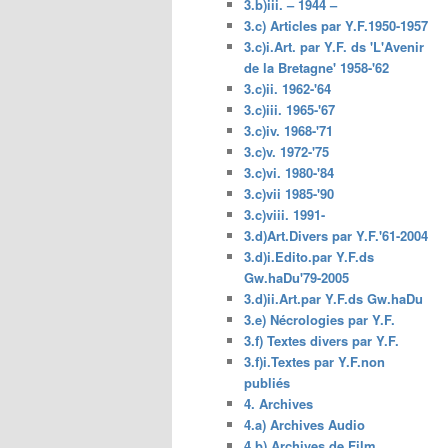
3.b)iii. – 1944 –
3.c) Articles par Y.F.1950-1957
3.c)i.Art. par Y.F. ds 'L'Avenir
de la Bretagne' 1958-'62
3.c)ii. 1962-'64
3.c)iii. 1965-'67
3.c)iv. 1968-'71
3.c)v. 1972-'75
3.c)vi. 1980-'84
3.c)vii 1985-'90
3.c)viii. 1991-
3.d)Art.Divers par Y.F.'61-2004
3.d)i.Edito.par Y.F.ds
Gw.haDu'79-2005
3.d)ii.Art.par Y.F.ds Gw.haDu
3.e) Nécrologies par Y.F.
3.f) Textes divers par Y.F.
3.f)i.Textes par Y.F.non
publiés
4. Archives
4.a) Archives Audio
4.b) Archives de Film