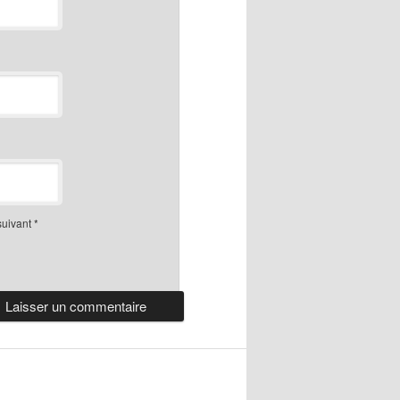
suivant
*