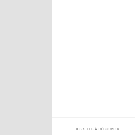
c
h
e
r
c
h
e
DES SITES À DÉCOUVRIR