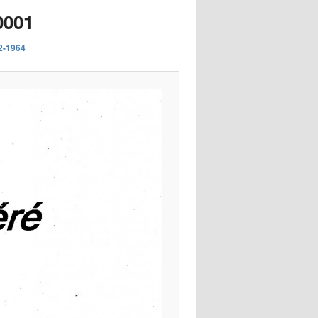
images
0001
62-1964