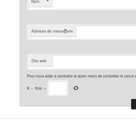
*
Nom
*
Adresse de messagerie
Site web
Pour nous aider a combatre le spam merci de compléter le calcul 
9
−
trois
=