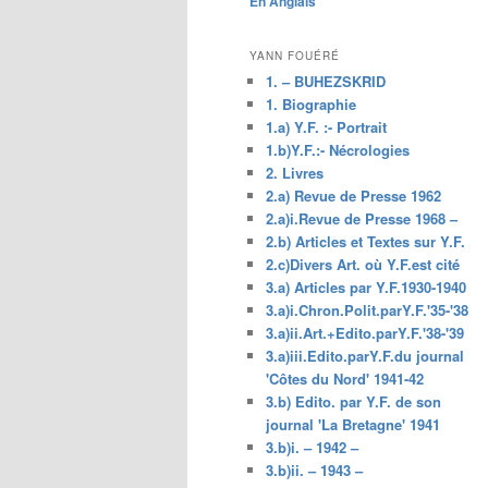
En Anglais
principal
YANN FOUÉRÉ
1. – BUHEZSKRID
1. Biographie
1.a) Y.F. :- Portrait
1.b)Y.F.:- Nécrologies
2. Livres
2.a) Revue de Presse 1962
2.a)i.Revue de Presse 1968 –
2.b) Articles et Textes sur Y.F.
2.c)Divers Art. où Y.F.est cité
3.a) Articles par Y.F.1930-1940
3.a)i.Chron.Polit.parY.F.'35-'38
3.a)ii.Art.+Edito.parY.F.'38-'39
3.a)iii.Edito.parY.F.du journal
'Côtes du Nord' 1941-42
3.b) Edito. par Y.F. de son
journal 'La Bretagne' 1941
3.b)i. – 1942 –
3.b)ii. – 1943 –