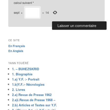
calcul suivant
*
sept
+
=
14
CE SITE
En Français
En Anglais
YANN FOUÉRÉ
1. – BUHEZSKRID
1. Biographie
1.a) Y.F. :- Portrait
1.b)Y.F.:- Nécrologies
2. Livres
2.a) Revue de Presse 1962
2.a)i.Revue de Presse 1968 –
2.b) Articles et Textes sur Y.F.