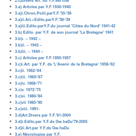
2.c)Divers Art. où Y.F.est cité
3.a) Articles par Y.F.1930-1940
3.a)i.Chron.Polit.parY.F.'35-'38
3.a)ii.Art.+Edito.parY.F.'38-'39
3.a)iii.Edito.parY.F.du journal 'Côtes du Nord' 1941-42
3.b) Edito. par Y.F. de son journal 'La Bretagne' 1941
3.b)i. – 1942 –
3.b)ii. – 1943 –
3.b)iii. – 1944 –
3.c) Articles par Y.F.1950-1957
3.c)i.Art. par Y.F. ds 'L'Avenir de la Bretagne' 1958-'62
3.c)ii. 1962-'64
3.c)iii. 1965-'67
3.c)iv. 1968-'71
3.c)v. 1972-'75
3.c)vi. 1980-'84
3.c)vii 1985-'90
3.c)viii. 1991-
3.d)Art.Divers par Y.F.'61-2004
3.d)i.Edito.par Y.F.ds Gw.haDu'79-2005
3.d)ii.Art.par Y.F.ds Gw.haDu
3.e) Nécrologies par Y.F.