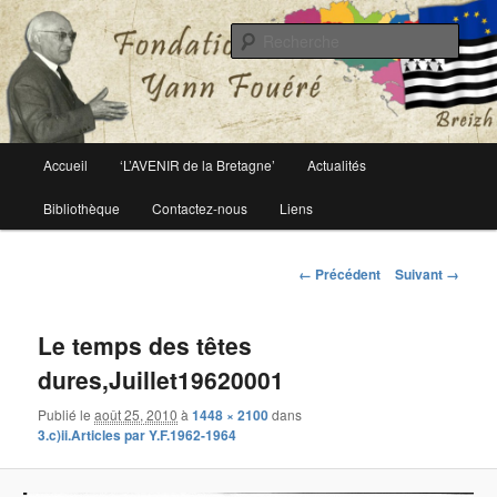
Le site officiel de la fondation Yann Fouéré
Rech
Fondation Yann Fouéré
Menu
Accueil
‘L’AVENIR de la Bretagne’
Actualités
Aller
principal
Bibliothèque
Contactez-nous
Liens
au
contenu
Navigation
← Précédent
Suivant →
des
principal
images
Le temps des têtes
dures,Juillet19620001
Publié le
août 25, 2010
à
1448 × 2100
dans
3.c)ii.Articles par Y.F.1962-1964