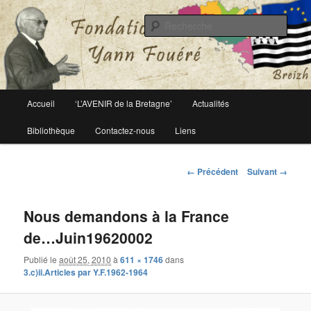
Le site officiel de la fondation Yann Fouéré
Rech
Fondation Yann Fouéré
Menu
Accueil
‘L’AVENIR de la Bretagne’
Actualités
Aller
principal
Bibliothèque
Contactez-nous
Liens
au
contenu
Navigation
← Précédent
Suivant →
des
principal
images
Nous demandons à la France
de…Juin19620002
Publié le
août 25, 2010
à
611 × 1746
dans
3.c)ii.Articles par Y.F.1962-1964