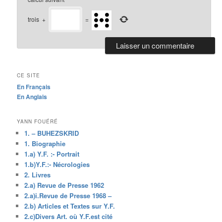
trois
+
=
CE SITE
En Français
En Anglais
YANN FOUÉRÉ
1. – BUHEZSKRID
1. Biographie
1.a) Y.F. :- Portrait
1.b)Y.F.:- Nécrologies
2. Livres
2.a) Revue de Presse 1962
2.a)i.Revue de Presse 1968 –
2.b) Articles et Textes sur Y.F.
2.c)Divers Art. où Y.F.est cité