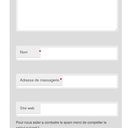
*
Nom
*
Adresse de messagerie
Site web
Pour nous aider a combatre le spam merci de compléter le
calcul suivant
*