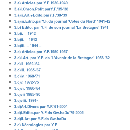
3.a) Articles par Y.F.1930-1940
3.a)i.Chron.Polit.parY.F.'35-'38
3.a)ii.Art.+Edito.parY.F.'38-'39
3.a)iii.Edito.parY.F.du journal 'Côtes du Nord' 1941-42
3.b) Edito. par Y.F. de son journal 'La Bretagne' 1941
3.b)i. – 1942 –
3.b)ii. – 1943 –
3.b)iii. – 1944 –
3.c) Articles par Y.F.1950-1957
3.c)i.Art. par Y.F. ds 'L'Avenir de la Bretagne' 1958-'62
3.c)ii. 1962-'64
3.c)iii. 1965-'67
3.c)iv. 1968-'71
3.c)v. 1972-'75
3.c)vi. 1980-'84
3.c)vii 1985-'90
3.c)viii. 1991-
3.d)Art.Divers par Y.F.'61-2004
3.d)i.Edito.par Y.F.ds Gw.haDu'79-2005
3.d)ii.Art.par Y.F.ds Gw.haDu
3.e) Nécrologies par Y.F.