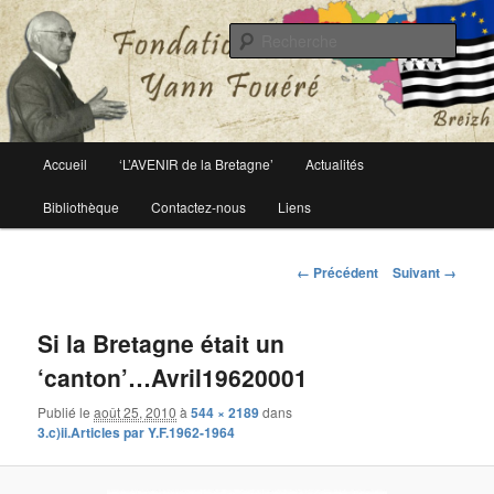
Le site officiel de la fondation Yann Fouéré
Rech
Fondation Yann Fouéré
Menu
Accueil
‘L’AVENIR de la Bretagne’
Actualités
Aller
principal
Bibliothèque
Contactez-nous
Liens
au
contenu
Navigation
← Précédent
Suivant →
des
principal
images
Si la Bretagne était un
‘canton’…Avril19620001
Publié le
août 25, 2010
à
544 × 2189
dans
3.c)ii.Articles par Y.F.1962-1964