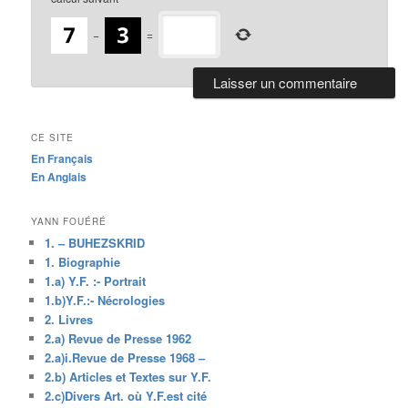
−
=
CE SITE
En Français
En Anglais
YANN FOUÉRÉ
1. – BUHEZSKRID
1. Biographie
1.a) Y.F. :- Portrait
1.b)Y.F.:- Nécrologies
2. Livres
2.a) Revue de Presse 1962
2.a)i.Revue de Presse 1968 –
2.b) Articles et Textes sur Y.F.
2.c)Divers Art. où Y.F.est cité