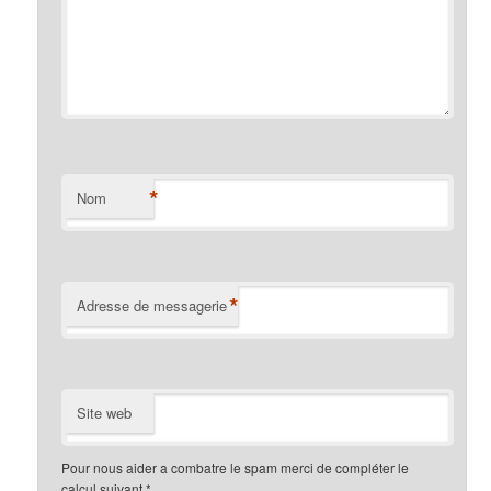
*
Nom
*
Adresse de messagerie
Site web
Pour nous aider a combatre le spam merci de compléter le
calcul suivant
*