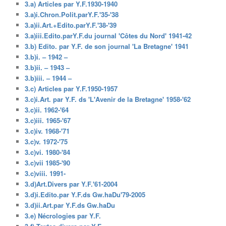
3.a) Articles par Y.F.1930-1940
3.a)i.Chron.Polit.parY.F.'35-'38
3.a)ii.Art.+Edito.parY.F.'38-'39
3.a)iii.Edito.parY.F.du journal 'Côtes du Nord' 1941-42
3.b) Edito. par Y.F. de son journal 'La Bretagne' 1941
3.b)i. – 1942 –
3.b)ii. – 1943 –
3.b)iii. – 1944 –
3.c) Articles par Y.F.1950-1957
3.c)i.Art. par Y.F. ds 'L'Avenir de la Bretagne' 1958-'62
3.c)ii. 1962-'64
3.c)iii. 1965-'67
3.c)iv. 1968-'71
3.c)v. 1972-'75
3.c)vi. 1980-'84
3.c)vii 1985-'90
3.c)viii. 1991-
3.d)Art.Divers par Y.F.'61-2004
3.d)i.Edito.par Y.F.ds Gw.haDu'79-2005
3.d)ii.Art.par Y.F.ds Gw.haDu
3.e) Nécrologies par Y.F.