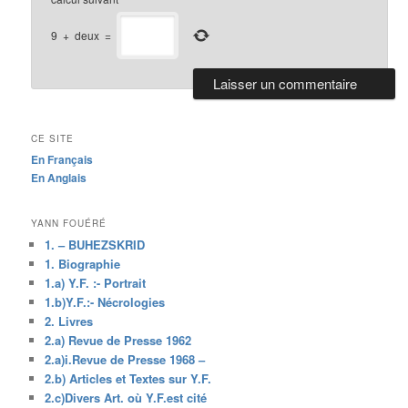
9
+
deux
=
CE SITE
En Français
En Anglais
YANN FOUÉRÉ
1. – BUHEZSKRID
1. Biographie
1.a) Y.F. :- Portrait
1.b)Y.F.:- Nécrologies
2. Livres
2.a) Revue de Presse 1962
2.a)i.Revue de Presse 1968 –
2.b) Articles et Textes sur Y.F.
2.c)Divers Art. où Y.F.est cité