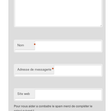
*
Nom
*
Adresse de messagerie
Site web
Pour nous aider a combatre le spam merci de compléter le
calcul suivant
*