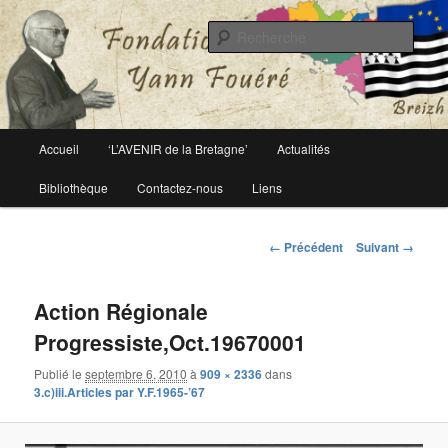
Le site officiel de la fondation Yann Fouéré
Rech
Fondation Yann Fouéré
Menu
Accueil
‘L’AVENIR de la Bretagne’
Actualités
Aller
principal
Bibliothèque
Contactez-nous
Liens
au
contenu
Navigation
← Précédent
Suivant →
des
principal
images
Action Régionale
Progressiste,Oct.19670001
Publié le
septembre 6, 2010
à
909 × 2336
dans
3.c)iii.Articles par Y.F.1965-’67