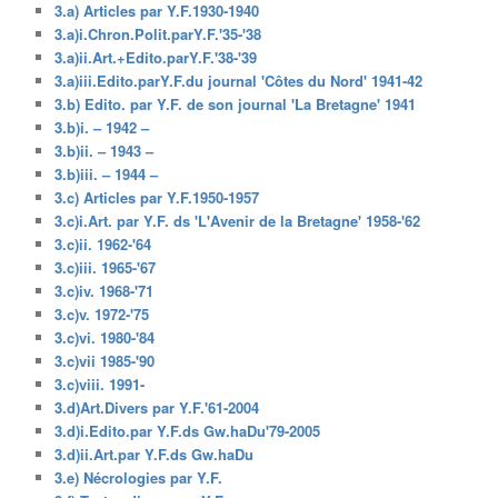
3.a) Articles par Y.F.1930-1940
3.a)i.Chron.Polit.parY.F.'35-'38
3.a)ii.Art.+Edito.parY.F.'38-'39
3.a)iii.Edito.parY.F.du journal 'Côtes du Nord' 1941-42
3.b) Edito. par Y.F. de son journal 'La Bretagne' 1941
3.b)i. – 1942 –
3.b)ii. – 1943 –
3.b)iii. – 1944 –
3.c) Articles par Y.F.1950-1957
3.c)i.Art. par Y.F. ds 'L'Avenir de la Bretagne' 1958-'62
3.c)ii. 1962-'64
3.c)iii. 1965-'67
3.c)iv. 1968-'71
3.c)v. 1972-'75
3.c)vi. 1980-'84
3.c)vii 1985-'90
3.c)viii. 1991-
3.d)Art.Divers par Y.F.'61-2004
3.d)i.Edito.par Y.F.ds Gw.haDu'79-2005
3.d)ii.Art.par Y.F.ds Gw.haDu
3.e) Nécrologies par Y.F.