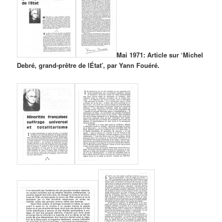
Mai 1971: Article sur ‘Michel
Debré, grand-prêtre de lÉtat’, par Yann Fouéré.