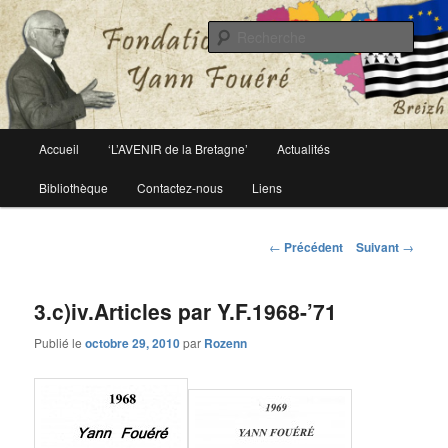
Le site officiel de la fondation Yann Fouéré
Rech
Fondation Yann Fouéré
Menu
Accueil
‘L’AVENIR de la Bretagne’
Actualités
Aller
principal
Bibliothèque
Contactez-nous
Liens
au
contenu
Navigation
←
Précédent
Suivant
→
des
principal
articles
3.c)iv.Articles par Y.F.1968-’71
Publié le
octobre 29, 2010
par
Rozenn