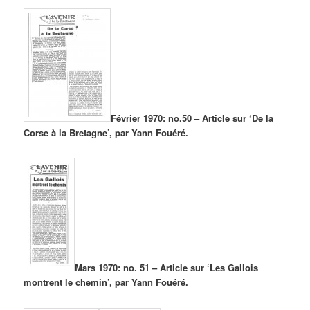
Février 1970: no.50 – Article sur ‘De la
Corse à la Bretagne’, par Yann Fouéré.
Mars 1970: no. 51 – Article sur ‘Les Gallois
montrent le chemin’, par Yann Fouéré.