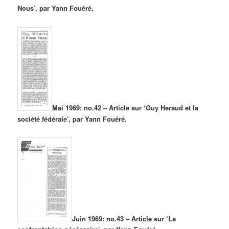
Nous’, par Yann Fouéré.
Mai 1969: no.42 – Article sur ‘Guy Heraud et la
société fédérale’, par Yann Fouéré.
Juin 1969: no.43 – Article sur ‘La