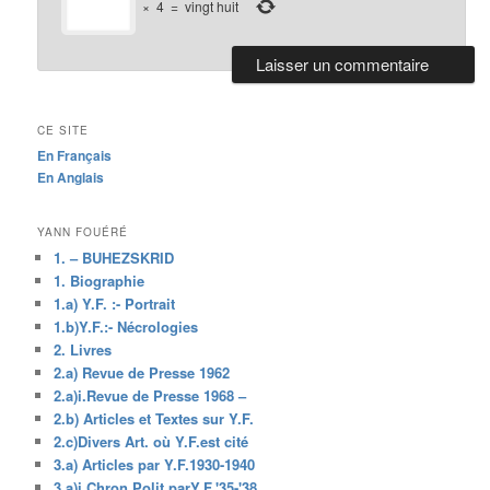
×
4
=
vingt huit
CE SITE
En Français
En Anglais
YANN FOUÉRÉ
1. – BUHEZSKRID
1. Biographie
1.a) Y.F. :- Portrait
1.b)Y.F.:- Nécrologies
2. Livres
2.a) Revue de Presse 1962
2.a)i.Revue de Presse 1968 –
2.b) Articles et Textes sur Y.F.
2.c)Divers Art. où Y.F.est cité
3.a) Articles par Y.F.1930-1940
3.a)i.Chron.Polit.parY.F.'35-'38