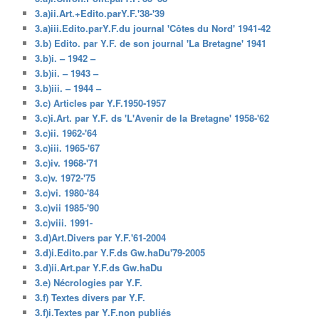
3.a)ii.Art.+Edito.parY.F.'38-'39
3.a)iii.Edito.parY.F.du journal 'Côtes du Nord' 1941-42
3.b) Edito. par Y.F. de son journal 'La Bretagne' 1941
3.b)i. – 1942 –
3.b)ii. – 1943 –
3.b)iii. – 1944 –
3.c) Articles par Y.F.1950-1957
3.c)i.Art. par Y.F. ds 'L'Avenir de la Bretagne' 1958-'62
3.c)ii. 1962-'64
3.c)iii. 1965-'67
3.c)iv. 1968-'71
3.c)v. 1972-'75
3.c)vi. 1980-'84
3.c)vii 1985-'90
3.c)viii. 1991-
3.d)Art.Divers par Y.F.'61-2004
3.d)i.Edito.par Y.F.ds Gw.haDu'79-2005
3.d)ii.Art.par Y.F.ds Gw.haDu
3.e) Nécrologies par Y.F.
3.f) Textes divers par Y.F.
3.f)i.Textes par Y.F.non publiés