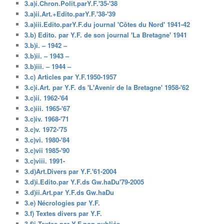
3.a)i.Chron.Polit.parY.F.'35-'38
3.a)ii.Art.+Edito.parY.F.'38-'39
3.a)iii.Edito.parY.F.du journal 'Côtes du Nord' 1941-42
3.b) Edito. par Y.F. de son journal 'La Bretagne' 1941
3.b)i. – 1942 –
3.b)ii. – 1943 –
3.b)iii. – 1944 –
3.c) Articles par Y.F.1950-1957
3.c)i.Art. par Y.F. ds 'L'Avenir de la Bretagne' 1958-'62
3.c)ii. 1962-'64
3.c)iii. 1965-'67
3.c)iv. 1968-'71
3.c)v. 1972-'75
3.c)vi. 1980-'84
3.c)vii 1985-'90
3.c)viii. 1991-
3.d)Art.Divers par Y.F.'61-2004
3.d)i.Edito.par Y.F.ds Gw.haDu'79-2005
3.d)ii.Art.par Y.F.ds Gw.haDu
3.e) Nécrologies par Y.F.
3.f) Textes divers par Y.F.
3.f)i.Textes par Y.F.non publiés