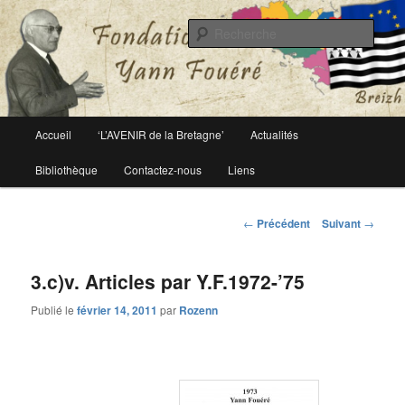
Le site officiel de la fondation Yann Fouéré
Rech
Fondation Yann Fouéré
Menu
Accueil
‘L’AVENIR de la Bretagne’
Actualités
Aller
principal
Bibliothèque
Contactez-nous
Liens
au
contenu
Navigation
←
Précédent
Suivant
→
des
principal
articles
3.c)v. Articles par Y.F.1972-’75
Publié le
février 14, 2011
par
Rozenn