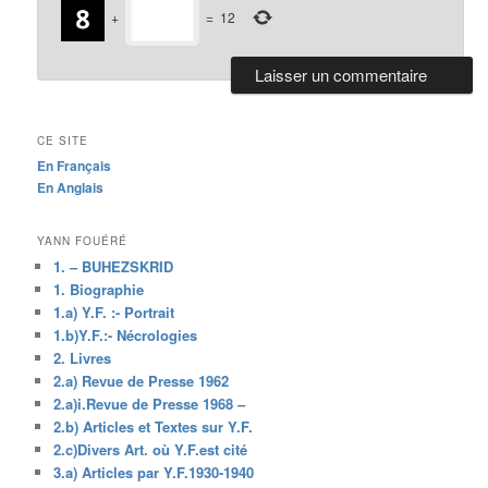
+
=
12
CE SITE
En Français
En Anglais
YANN FOUÉRÉ
1. – BUHEZSKRID
1. Biographie
1.a) Y.F. :- Portrait
1.b)Y.F.:- Nécrologies
2. Livres
2.a) Revue de Presse 1962
2.a)i.Revue de Presse 1968 –
2.b) Articles et Textes sur Y.F.
2.c)Divers Art. où Y.F.est cité
3.a) Articles par Y.F.1930-1940