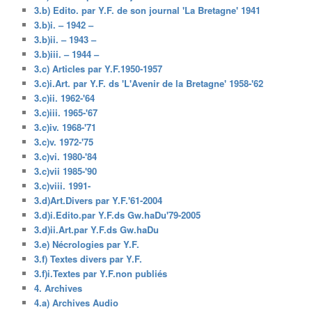
3.b) Edito. par Y.F. de son journal 'La Bretagne' 1941
3.b)i. – 1942 –
3.b)ii. – 1943 –
3.b)iii. – 1944 –
3.c) Articles par Y.F.1950-1957
3.c)i.Art. par Y.F. ds 'L'Avenir de la Bretagne' 1958-'62
3.c)ii. 1962-'64
3.c)iii. 1965-'67
3.c)iv. 1968-'71
3.c)v. 1972-'75
3.c)vi. 1980-'84
3.c)vii 1985-'90
3.c)viii. 1991-
3.d)Art.Divers par Y.F.'61-2004
3.d)i.Edito.par Y.F.ds Gw.haDu'79-2005
3.d)ii.Art.par Y.F.ds Gw.haDu
3.e) Nécrologies par Y.F.
3.f) Textes divers par Y.F.
3.f)i.Textes par Y.F.non publiés
4. Archives
4.a) Archives Audio