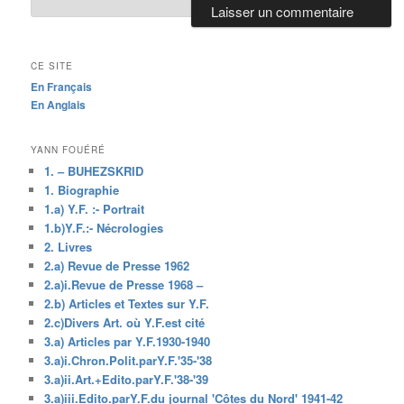
CE SITE
En Français
En Anglais
YANN FOUÉRÉ
1. – BUHEZSKRID
1. Biographie
1.a) Y.F. :- Portrait
1.b)Y.F.:- Nécrologies
2. Livres
2.a) Revue de Presse 1962
2.a)i.Revue de Presse 1968 –
2.b) Articles et Textes sur Y.F.
2.c)Divers Art. où Y.F.est cité
3.a) Articles par Y.F.1930-1940
3.a)i.Chron.Polit.parY.F.'35-'38
3.a)ii.Art.+Edito.parY.F.'38-'39
3.a)iii.Edito.parY.F.du journal 'Côtes du Nord' 1941-42