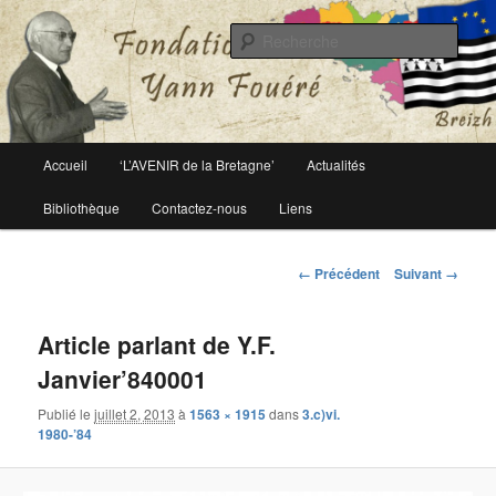
Le site officiel de la fondation Yann Fouéré
Rech
Fondation Yann Fouéré
Menu
Accueil
‘L’AVENIR de la Bretagne’
Actualités
Aller
principal
Bibliothèque
Contactez-nous
Liens
au
contenu
Navigation
← Précédent
Suivant →
des
principal
images
Article parlant de Y.F.
Janvier’840001
Publié le
juillet 2, 2013
à
1563 × 1915
dans
3.c)vi.
1980-’84