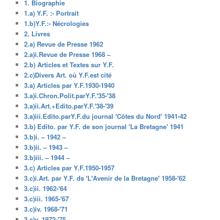
1. Biographie
1.a) Y.F. :- Portrait
1.b)Y.F.:- Nécrologies
2. Livres
2.a) Revue de Presse 1962
2.a)i.Revue de Presse 1968 –
2.b) Articles et Textes sur Y.F.
2.c)Divers Art. où Y.F.est cité
3.a) Articles par Y.F.1930-1940
3.a)i.Chron.Polit.parY.F.'35-'38
3.a)ii.Art.+Edito.parY.F.'38-'39
3.a)iii.Edito.parY.F.du journal 'Côtes du Nord' 1941-42
3.b) Edito. par Y.F. de son journal 'La Bretagne' 1941
3.b)i. – 1942 –
3.b)ii. – 1943 –
3.b)iii. – 1944 –
3.c) Articles par Y.F.1950-1957
3.c)i.Art. par Y.F. ds 'L'Avenir de la Bretagne' 1958-'62
3.c)ii. 1962-'64
3.c)iii. 1965-'67
3.c)iv. 1968-'71
3.c)v. 1972-'75