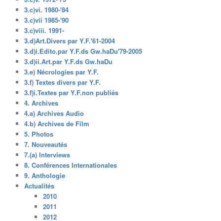
3.c)vi. 1980-'84
3.c)vii 1985-'90
3.c)viii. 1991-
3.d)Art.Divers par Y.F.'61-2004
3.d)i.Edito.par Y.F.ds Gw.haDu'79-2005
3.d)ii.Art.par Y.F.ds Gw.haDu
3.e) Nécrologies par Y.F.
3.f) Textes divers par Y.F.
3.f)i.Textes par Y.F.non publiés
4. Archives
4.a) Archives Audio
4.b) Archives de Film
5. Photos
7. Nouveautés
7.(a) Interviews
8. Conférences Internationales
9. Anthologie
Actualités
2010
2011
2012