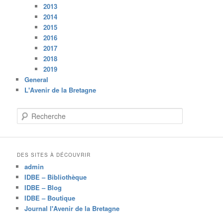
2013
2014
2015
2016
2017
2018
2019
General
L'Avenir de la Bretagne
R
e
c
h
e
DES SITES À DÉCOUVRIR
r
admin
c
IDBE – Bibliothèque
h
IDBE – Blog
e
IDBE – Boutique
Journal l'Avenir de la Bretagne