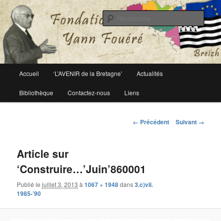
Le site officiel de la fondation Yann Fouéré
Rech
Fondation Yann Fouéré
Menu
Accueil
‘L’AVENIR de la Bretagne’
Actualités
Aller
principal
Bibliothèque
Contactez-nous
Liens
au
contenu
Navigation
← Précédent
Suivant →
des
principal
images
Article sur
‘Construire…’Juin’860001
Publié le
juillet 3, 2013
à
1067 × 1948
dans
3.c)vii.
1985-’90