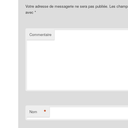
Votre adresse de messagerie ne sera pas publiée.
Les champs 
avec
*
Commentaire
*
Nom