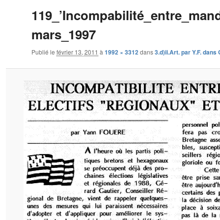
119_’Incompabilité_entre_manda
mars_1997
Publié le
février 13, 2011
à
1992 × 3312
dans
3.d)ii.Art. par Y.F. dan