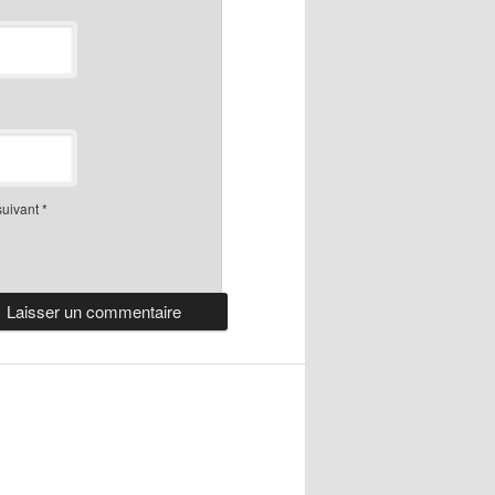
suivant
*