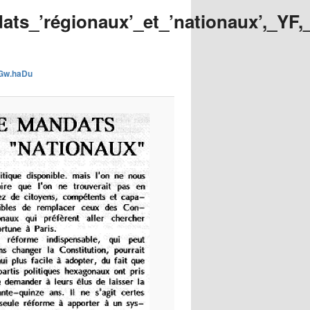
images
ts_’régionaux’_et_’nationaux’,_YF,_
s Gw.haDu