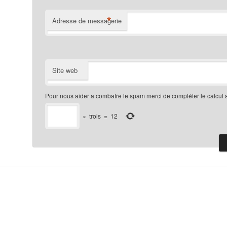
*
Adresse de messagerie
Site web
Pour nous aider a combatre le spam merci de compléter le calcul 
×
trois
=
12