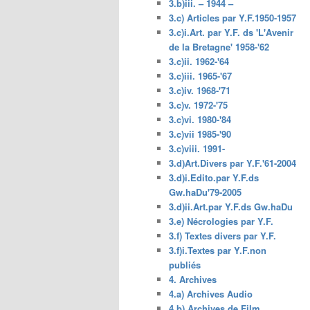
3.b)iii. – 1944 –
3.c) Articles par Y.F.1950-1957
3.c)i.Art. par Y.F. ds 'L'Avenir
de la Bretagne' 1958-'62
3.c)ii. 1962-'64
3.c)iii. 1965-'67
3.c)iv. 1968-'71
3.c)v. 1972-'75
3.c)vi. 1980-'84
3.c)vii 1985-'90
3.c)viii. 1991-
3.d)Art.Divers par Y.F.'61-2004
3.d)i.Edito.par Y.F.ds
Gw.haDu'79-2005
3.d)ii.Art.par Y.F.ds Gw.haDu
3.e) Nécrologies par Y.F.
3.f) Textes divers par Y.F.
3.f)i.Textes par Y.F.non
publiés
4. Archives
4.a) Archives Audio
4.b) Archives de Film