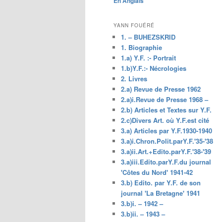
En Anglais
principal
YANN FOUÉRÉ
1. – BUHEZSKRID
1. Biographie
1.a) Y.F. :- Portrait
1.b)Y.F.:- Nécrologies
2. Livres
2.a) Revue de Presse 1962
2.a)i.Revue de Presse 1968 –
2.b) Articles et Textes sur Y.F.
2.c)Divers Art. où Y.F.est cité
3.a) Articles par Y.F.1930-1940
3.a)i.Chron.Polit.parY.F.'35-'38
3.a)ii.Art.+Edito.parY.F.'38-'39
3.a)iii.Edito.parY.F.du journal
'Côtes du Nord' 1941-42
3.b) Edito. par Y.F. de son
journal 'La Bretagne' 1941
3.b)i. – 1942 –
3.b)ii. – 1943 –