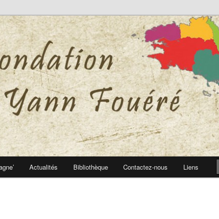
 Yann Fouéré
nn Fouéré
agne’
Actualités
Bibliothèque
Contactez-nous
Liens