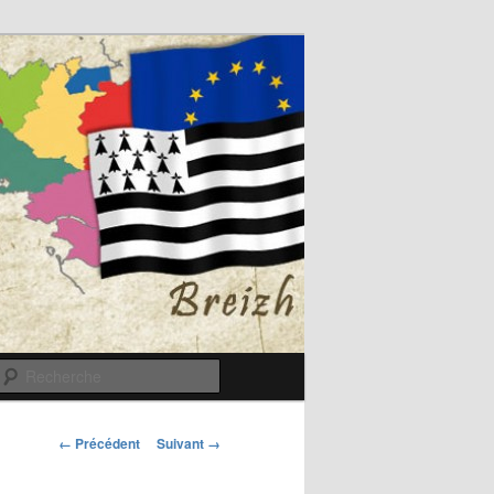
Recherche
Navigation
← Précédent
Suivant →
des