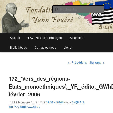
Le site officiel de la fondation Yann Fouéré
Rech
Fondation Yann Fouéré
Menu
Accueil
‘L’AVENIR de la Bretagne’
Actualités
Aller
principal
Bibliothèque
Contactez-nous
Liens
au
contenu
Navigation
← Précédent
Suivant →
des
principal
images
172_’Vers_des_régions-
Etats_monoethniques’,_YF,_édito,_GWhD,
février_2006
Publié le
février 13, 2011
à
1960 × 2844
dans
3.d)ii.Art.
par Y.F. dans Gw.haDu