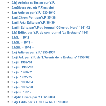
2.b) Articles et Textes sur Y.F.
2.c)Divers Art. où Y.F.est cité
3.a) Articles par Y.F.1930-1940
3.a)i.Chron.Polit.parY.F.'35-'38
3.a)ii.Art.+Edito.parY.F.'38-'39
3.a)iii.Edito.parY.F.du journal 'Côtes du Nord' 1941-42
3.b) Edito. par Y.F. de son journal 'La Bretagne' 1941
3.b)i. – 1942 –
3.b)ii. – 1943 –
3.b)iii. – 1944 –
3.c) Articles par Y.F.1950-1957
3.c)i.Art. par Y.F. ds 'L'Avenir de la Bretagne' 1958-'62
3.c)ii. 1962-'64
3.c)iii. 1965-'67
3.c)iv. 1968-'71
3.c)v. 1972-'75
3.c)vi. 1980-'84
3.c)vii 1985-'90
3.c)viii. 1991-
3.d)Art.Divers par Y.F.'61-2004
3.d)i.Edito.par Y.F.ds Gw.haDu'79-2005