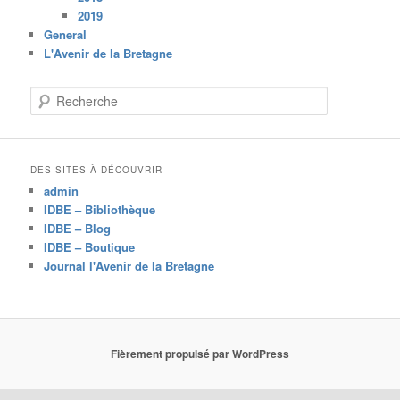
2019
General
L'Avenir de la Bretagne
R
e
c
h
e
DES SITES À DÉCOUVRIR
r
admin
c
IDBE – Bibliothèque
h
IDBE – Blog
e
IDBE – Boutique
Journal l'Avenir de la Bretagne
Fièrement propulsé par WordPress