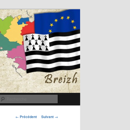
Recherche
Navigation
← Précédent
Suivant →
des