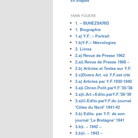
En Anglais
principal
YANN FOUÉRÉ
1. – BUHEZSKRID
1. Biographie
1.a) Y.F. :- Portrait
1.b)Y.F.:- Nécrologies
2. Livres
2.a) Revue de Presse 1962
2.a)i.Revue de Presse 1968 –
2.b) Articles et Textes sur Y.F.
2.c)Divers Art. où Y.F.est cité
3.a) Articles par Y.F.1930-1940
3.a)i.Chron.Polit.parY.F.'35-'38
3.a)ii.Art.+Edito.parY.F.'38-'39
3.a)iii.Edito.parY.F.du journal
'Côtes du Nord' 1941-42
3.b) Edito. par Y.F. de son
journal 'La Bretagne' 1941
3.b)i. – 1942 –
3.b)ii. – 1943 –