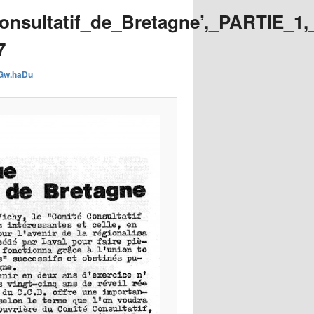
images
onsultatif_de_Bretagne’,_PARTIE_1,
7
s Gw.haDu