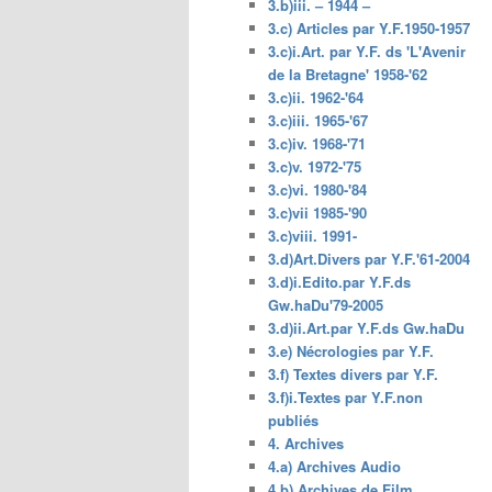
3.b)iii. – 1944 –
3.c) Articles par Y.F.1950-1957
3.c)i.Art. par Y.F. ds 'L'Avenir
de la Bretagne' 1958-'62
3.c)ii. 1962-'64
3.c)iii. 1965-'67
3.c)iv. 1968-'71
3.c)v. 1972-'75
3.c)vi. 1980-'84
3.c)vii 1985-'90
3.c)viii. 1991-
3.d)Art.Divers par Y.F.'61-2004
3.d)i.Edito.par Y.F.ds
Gw.haDu'79-2005
3.d)ii.Art.par Y.F.ds Gw.haDu
3.e) Nécrologies par Y.F.
3.f) Textes divers par Y.F.
3.f)i.Textes par Y.F.non
publiés
4. Archives
4.a) Archives Audio
4.b) Archives de Film