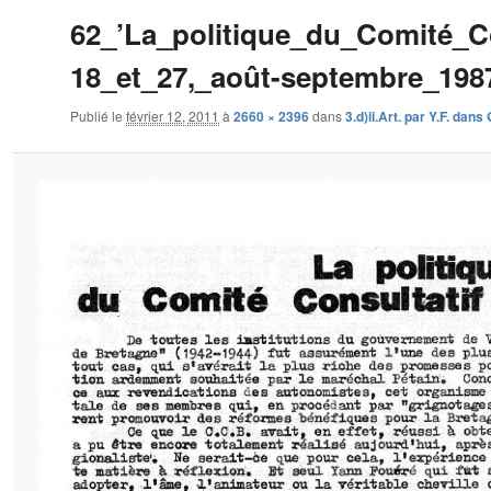
62_’La_politique_du_Comité_C
18_et_27,_août-septembre_198
Publié le
février 12, 2011
à
2660 × 2396
dans
3.d)ii.Art. par Y.F. dan