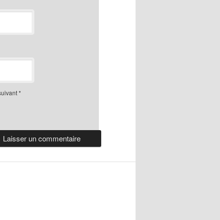
suivant
*