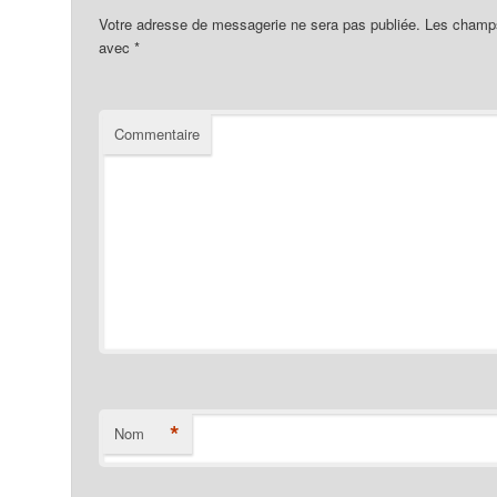
Votre adresse de messagerie ne sera pas publiée.
Les champs 
avec
*
Commentaire
*
Nom