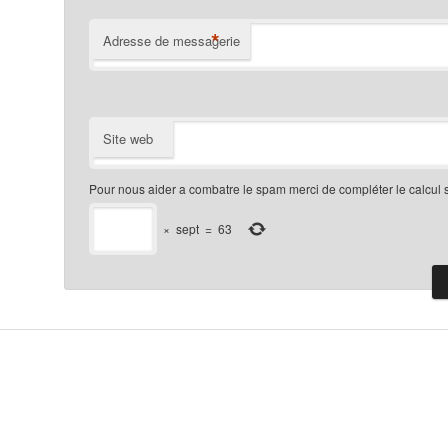
*
Adresse de messagerie
Site web
Pour nous aider a combatre le spam merci de compléter le calcul 
×
sept
=
63