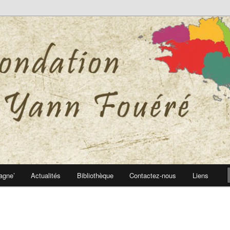
 Yann Fouéré
nn Fouéré
agne’
Actualités
Bibliothèque
Contactez-nous
Liens