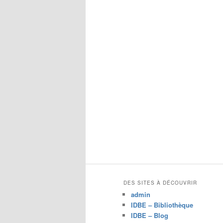
c
h
e
r
c
h
e
DES SITES À DÉCOUVRIR
admin
IDBE – Bibliothèque
IDBE – Blog