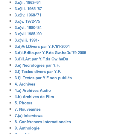
3.c)ii. 1962-'64
3.c)iii. 1965-'67
3.c)iv. 1968-'71
3.c)v. 1972-'75
3.c)vi. 1980-'84
3.c)vii 1985-'90
3.c)viii. 1991-
3.d)Art.Divers par Y.F.'61-2004
3.d)i.Edito.par Y.F.ds Gw.haDu'79-2005
3.d)ii.Art.par Y.F.ds Gw.haDu
3.e) Nécrologies par Y.F.
3.f) Textes divers par Y.F.
3.f)i.Textes par Y.F.non publiés
4. Archives
4.a) Archives Audio
4.b) Archives de Film
5. Photos
7. Nouveautés
7.(a) Interviews
8. Conférences Internationales
9. Anthologie