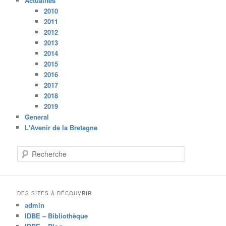
Actualités
2010
2011
2012
2013
2014
2015
2016
2017
2018
2019
General
L'Avenir de la Bretagne
R
e
c
h
e
DES SITES À DÉCOUVRIR
r
admin
c
IDBE – Bibliothèque
h