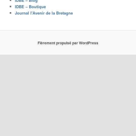
IDBE – Blog
e
IDBE – Boutique
Journal l'Avenir de la Bretagne
Fièrement propulsé par WordPress