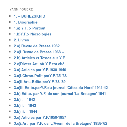
YANN FOUÉRÉ
1. – BUHEZSKRID
1. Biographie
1.a) Y.F. :- Portrait
1.b)Y.F.:- Nécrologies
2. Livres
2.a) Revue de Presse 1962
2.a)i.Revue de Presse 1968 –
2.b) Articles et Textes sur Y.F.
2.c)Divers Art. où Y.F.est cité
3.a) Articles par Y.F.1930-1940
3.a)i.Chron.Polit.parY.F.'35-'38
3.a)ii.Art.+Edito.parY.F.'38-'39
3.a)iii.Edito.parY.F.du journal 'Côtes du Nord' 1941-42
3.b) Edito. par Y.F. de son journal 'La Bretagne' 1941
3.b)i. – 1942 –
3.b)ii. – 1943 –
3.b)iii. – 1944 –
3.c) Articles par Y.F.1950-1957
3.c)i.Art. par Y.F. ds 'L'Avenir de la Bretagne' 1958-'62