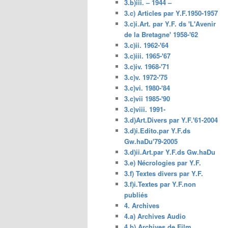
3.b)iii. – 1944 –
3.c) Articles par Y.F.1950-1957
3.c)i.Art. par Y.F. ds 'L'Avenir
de la Bretagne' 1958-'62
3.c)ii. 1962-'64
3.c)iii. 1965-'67
3.c)iv. 1968-'71
3.c)v. 1972-'75
3.c)vi. 1980-'84
3.c)vii 1985-'90
3.c)viii. 1991-
3.d)Art.Divers par Y.F.'61-2004
3.d)i.Edito.par Y.F.ds
Gw.haDu'79-2005
3.d)ii.Art.par Y.F.ds Gw.haDu
3.e) Nécrologies par Y.F.
3.f) Textes divers par Y.F.
3.f)i.Textes par Y.F.non
publiés
4. Archives
4.a) Archives Audio
4.b) Archives de Film