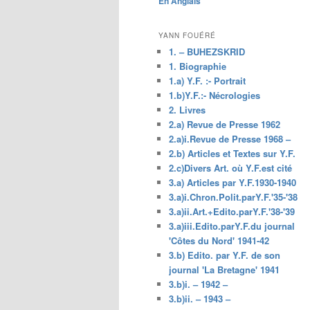
En Anglais
principal
YANN FOUÉRÉ
1. – BUHEZSKRID
1. Biographie
1.a) Y.F. :- Portrait
1.b)Y.F.:- Nécrologies
2. Livres
2.a) Revue de Presse 1962
2.a)i.Revue de Presse 1968 –
2.b) Articles et Textes sur Y.F.
2.c)Divers Art. où Y.F.est cité
3.a) Articles par Y.F.1930-1940
3.a)i.Chron.Polit.parY.F.'35-'38
3.a)ii.Art.+Edito.parY.F.'38-'39
3.a)iii.Edito.parY.F.du journal
'Côtes du Nord' 1941-42
3.b) Edito. par Y.F. de son
journal 'La Bretagne' 1941
3.b)i. – 1942 –
3.b)ii. – 1943 –