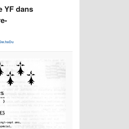
images
e YF dans
re-
s Gw.haDu