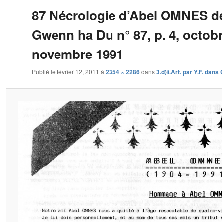
87 Nécrologie d’Abel OMNES d
Gwenn ha Du n° 87, p. 4, octob
novembre 1991
Publié le
février 12, 2011
à
2354 × 2286
dans
3.d)ii.Art. par Y.F. dan