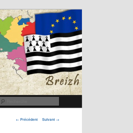
Recherche
Navigation
← Précédent
Suivant →
des