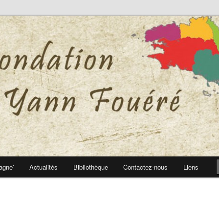
 Yann Fouéré
nn Fouéré
agne’
Actualités
Bibliothèque
Contactez-nous
Liens