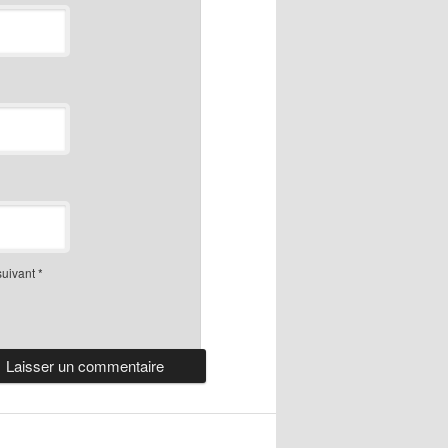
suivant
*