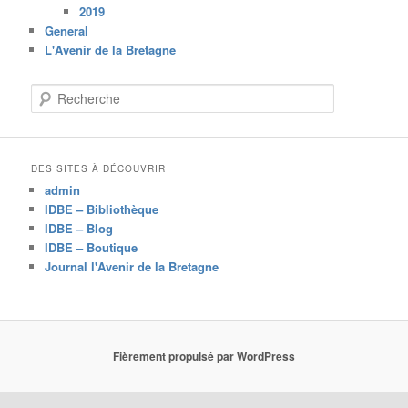
2019
General
L'Avenir de la Bretagne
R
e
c
h
e
DES SITES À DÉCOUVRIR
r
admin
c
IDBE – Bibliothèque
h
IDBE – Blog
e
IDBE – Boutique
Journal l'Avenir de la Bretagne
Fièrement propulsé par WordPress