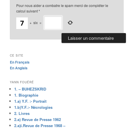
Pour nous aider a combatre le spam merci de compléter le
calcul suivant
*
+
six
=
CE SITE
En Français
En Anglais
YANN FOUÉRÉ
1. – BUHEZSKRID
1. Biographie
1.a) Y.F. :- Portrait
1.b)Y.F.:- Nécrologies
2. Livres
2.a) Revue de Presse 1962
2.a)i.Revue de Presse 1968 –