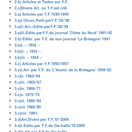
2.b) Articles et Textes sur Y.F.
2.c)Divers Art. où Y.F.est cité
3.a) Articles par Y.F.1930-1940
3.a)i.Chron.Polit.parY.F.'35-'38
3.a)ii.Art.+Edito.parY.F.'38-'39
3.a)iii.Edito.parY.F.du journal 'Côtes du Nord' 1941-42
3.b) Edito. par Y.F. de son journal 'La Bretagne' 1941
3.b)i. – 1942 –
3.b)ii. – 1943 –
3.b)iii. – 1944 –
3.c) Articles par Y.F.1950-1957
3.c)i.Art. par Y.F. ds 'L'Avenir de la Bretagne' 1958-'62
3.c)ii. 1962-'64
3.c)iii. 1965-'67
3.c)iv. 1968-'71
3.c)v. 1972-'75
3.c)vi. 1980-'84
3.c)vii 1985-'90
3.c)viii. 1991-
3.d)Art.Divers par Y.F.'61-2004
3.d)i.Edito.par Y.F.ds Gw.haDu'79-2005
3.d)ii.Art.par Y.F.ds Gw.haDu