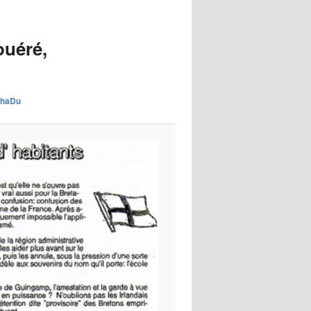
images
Fouéré,
w.haDu