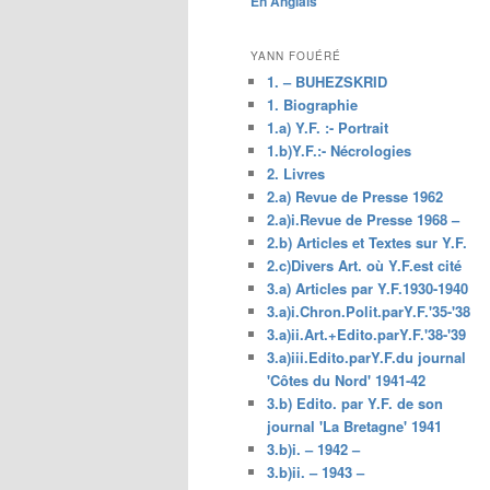
En Anglais
principal
YANN FOUÉRÉ
1. – BUHEZSKRID
1. Biographie
1.a) Y.F. :- Portrait
1.b)Y.F.:- Nécrologies
2. Livres
2.a) Revue de Presse 1962
2.a)i.Revue de Presse 1968 –
2.b) Articles et Textes sur Y.F.
2.c)Divers Art. où Y.F.est cité
3.a) Articles par Y.F.1930-1940
3.a)i.Chron.Polit.parY.F.'35-'38
3.a)ii.Art.+Edito.parY.F.'38-'39
3.a)iii.Edito.parY.F.du journal
'Côtes du Nord' 1941-42
3.b) Edito. par Y.F. de son
journal 'La Bretagne' 1941
3.b)i. – 1942 –
3.b)ii. – 1943 –