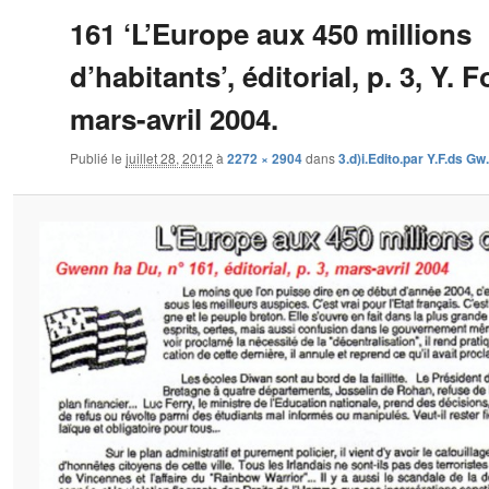
161 ‘L’Europe aux 450 millions
d’habitants’, éditorial, p. 3, Y. 
mars-avril 2004.
Publié le
juillet 28, 2012
à
2272 × 2904
dans
3.d)i.Edito.par Y.F.ds G