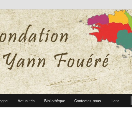
 Yann Fouéré
nn Fouéré
agne’
Actualités
Bibliothèque
Contactez-nous
Liens