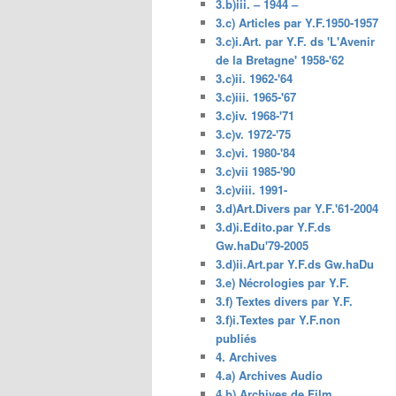
3.b)iii. – 1944 –
3.c) Articles par Y.F.1950-1957
3.c)i.Art. par Y.F. ds 'L'Avenir
de la Bretagne' 1958-'62
3.c)ii. 1962-'64
3.c)iii. 1965-'67
3.c)iv. 1968-'71
3.c)v. 1972-'75
3.c)vi. 1980-'84
3.c)vii 1985-'90
3.c)viii. 1991-
3.d)Art.Divers par Y.F.'61-2004
3.d)i.Edito.par Y.F.ds
Gw.haDu'79-2005
3.d)ii.Art.par Y.F.ds Gw.haDu
3.e) Nécrologies par Y.F.
3.f) Textes divers par Y.F.
3.f)i.Textes par Y.F.non
publiés
4. Archives
4.a) Archives Audio
4.b) Archives de Film