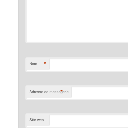
*
Nom
*
Adresse de messagerie
Site web