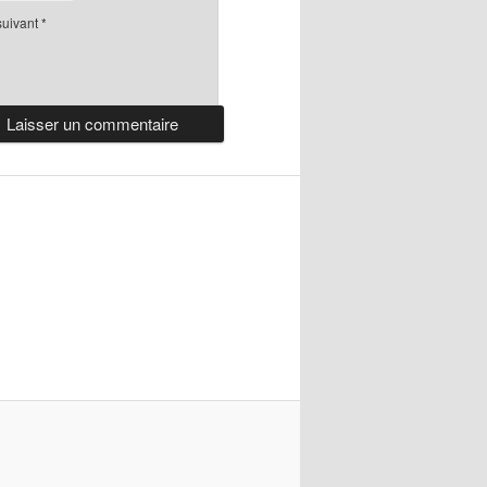
suivant
*