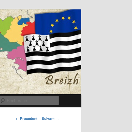
Recherche
Navigation
← Précédent
Suivant →
des