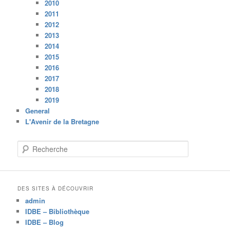
2010
2011
2012
2013
2014
2015
2016
2017
2018
2019
General
L'Avenir de la Bretagne
R
e
c
h
e
DES SITES À DÉCOUVRIR
r
admin
c
IDBE – Bibliothèque
h
IDBE – Blog
e