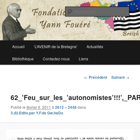
Le site officiel de la fondation Yann Fouéré
Rech
Fondation Yann Fouéré
Menu
Accueil
‘L’AVENIR de la Bretagne’
Actualités
Aller
principal
Bibliothèque
Contactez-nous
Liens
au
contenu
Navigation
← Précédent
Suivant →
des
principal
images
62_’Feu_sur_les_’autonomistes’!!!’,_PA
Publié le
février 6, 2011
à
2612 × 2448
dans
3.d)i.Edito.par Y.F.ds Gw.haDu