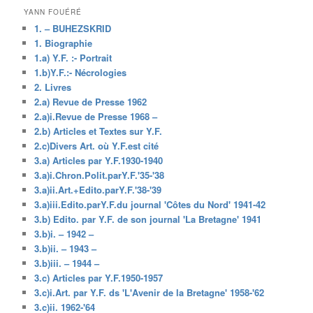
YANN FOUÉRÉ
1. – BUHEZSKRID
1. Biographie
1.a) Y.F. :- Portrait
1.b)Y.F.:- Nécrologies
2. Livres
2.a) Revue de Presse 1962
2.a)i.Revue de Presse 1968 –
2.b) Articles et Textes sur Y.F.
2.c)Divers Art. où Y.F.est cité
3.a) Articles par Y.F.1930-1940
3.a)i.Chron.Polit.parY.F.'35-'38
3.a)ii.Art.+Edito.parY.F.'38-'39
3.a)iii.Edito.parY.F.du journal 'Côtes du Nord' 1941-42
3.b) Edito. par Y.F. de son journal 'La Bretagne' 1941
3.b)i. – 1942 –
3.b)ii. – 1943 –
3.b)iii. – 1944 –
3.c) Articles par Y.F.1950-1957
3.c)i.Art. par Y.F. ds 'L'Avenir de la Bretagne' 1958-'62
3.c)ii. 1962-'64