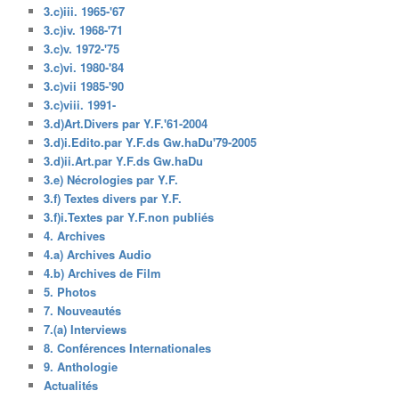
3.c)iii. 1965-'67
3.c)iv. 1968-'71
3.c)v. 1972-'75
3.c)vi. 1980-'84
3.c)vii 1985-'90
3.c)viii. 1991-
3.d)Art.Divers par Y.F.'61-2004
3.d)i.Edito.par Y.F.ds Gw.haDu'79-2005
3.d)ii.Art.par Y.F.ds Gw.haDu
3.e) Nécrologies par Y.F.
3.f) Textes divers par Y.F.
3.f)i.Textes par Y.F.non publiés
4. Archives
4.a) Archives Audio
4.b) Archives de Film
5. Photos
7. Nouveautés
7.(a) Interviews
8. Conférences Internationales
9. Anthologie
Actualités