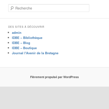
R
e
c
h
e
DES SITES À DÉCOUVRIR
r
admin
c
IDBE – Bibliothèque
h
IDBE – Blog
e
IDBE – Boutique
Journal l'Avenir de la Bretagne
Fièrement propulsé par WordPress