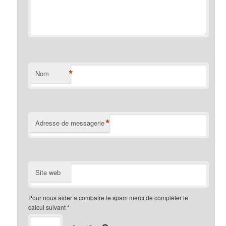
*
Nom
*
Adresse de messagerie
Site web
Pour nous aider a combatre le spam merci de compléter le
calcul suivant
*