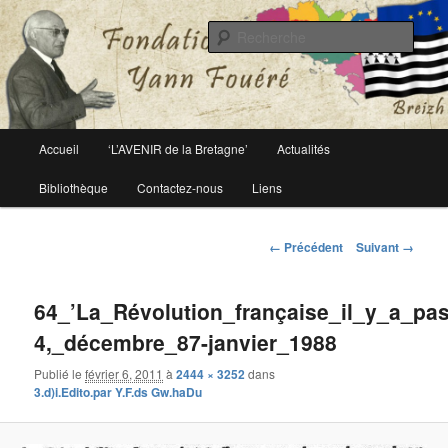
Le site officiel de la fondation Yann Fouéré
Rech
Fondation Yann Fouéré
Menu
Accueil
‘L’AVENIR de la Bretagne’
Actualités
Aller
principal
Bibliothèque
Contactez-nous
Liens
au
contenu
Navigation
← Précédent
Suivant →
des
principal
images
64_’La_Révolution_française_il_y_a_pas
4,_décembre_87-janvier_1988
Publié le
février 6, 2011
à
2444 × 3252
dans
3.d)i.Edito.par Y.F.ds Gw.haDu