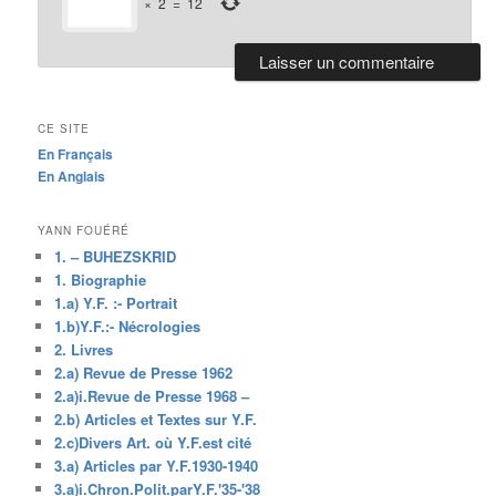
×
2
=
12
CE SITE
En Français
En Anglais
YANN FOUÉRÉ
1. – BUHEZSKRID
1. Biographie
1.a) Y.F. :- Portrait
1.b)Y.F.:- Nécrologies
2. Livres
2.a) Revue de Presse 1962
2.a)i.Revue de Presse 1968 –
2.b) Articles et Textes sur Y.F.
2.c)Divers Art. où Y.F.est cité
3.a) Articles par Y.F.1930-1940
3.a)i.Chron.Polit.parY.F.'35-'38