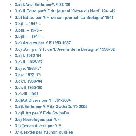
3.a)ii.Art.+Edito.parY.F.'38-'39
3.a)iii.Edito.parY.F.du journal 'Côtes du Nord' 1941-42
3.b) Edito. par Y.F. de son journal 'La Bretagne' 1941
3.b)i. – 1942 –
3.b)ii. – 1943 –
3.b)iii. – 1944 –
3.c) Articles par Y.F.1950-1957
3.c)i.Art. par Y.F. ds 'L'Avenir de la Bretagne' 1958-'62
3.c)ii. 1962-'64
3.c)iii. 1965-'67
3.c)iv. 1968-'71
3.c)v. 1972-'75
3.c)vi. 1980-'84
3.c)vii 1985-'90
3.c)viii. 1991-
3.d)Art.Divers par Y.F.'61-2004
3.d)i.Edito.par Y.F.ds Gw.haDu'79-2005
3.d)ii.Art.par Y.F.ds Gw.haDu
3.e) Nécrologies par Y.F.
3.f) Textes divers par Y.F.
3.f)i.Textes par Y.F.non publiés