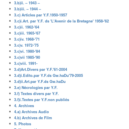
3.b)ii. – 1943 –
3.b)iii. – 1944 –
3.c) Articles par Y.F.1950-1957
3.c)i.Art. par Y.F. ds 'L'Avenir de la Bretagne' 1958-'62
3.c)ii. 1962-'64
3.c)iii. 1965-'67
3.c)iv. 1968-'71
3.c)v. 1972-'75
3.c)vi. 1980-'84
3.c)vii 1985-'90
3.c)viii. 1991-
3.d)Art.Divers par Y.F.'61-2004
3.d)i.Edito.par Y.F.ds Gw.haDu'79-2005
3.d)ii.Art.par Y.F.ds Gw.haDu
3.e) Nécrologies par Y.F.
3.f) Textes divers par Y.F.
3.f)i.Textes par Y.F.non publiés
4. Archives
4.a) Archives Audio
4.b) Archives de Film
5. Photos