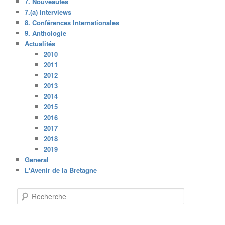
7. Nouveautés
7.(a) Interviews
8. Conférences Internationales
9. Anthologie
Actualités
2010
2011
2012
2013
2014
2015
2016
2017
2018
2019
General
L'Avenir de la Bretagne
R
e
c
h