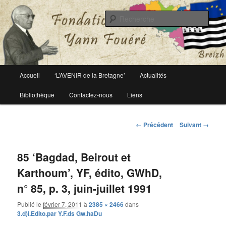
Le site officiel de la fondation Yann Fouéré
Rech
Fondation Yann Fouéré
Menu
Accueil
‘L’AVENIR de la Bretagne’
Actualités
Aller
principal
Bibliothèque
Contactez-nous
Liens
au
contenu
Navigation
← Précédent
Suivant →
des
principal
images
85 ‘Bagdad, Beirout et
Karthoum’, YF, édito, GWhD,
n° 85, p. 3, juin-juillet 1991
Publié le
février 7, 2011
à
2385 × 2466
dans
3.d)i.Edito.par Y.F.ds Gw.haDu