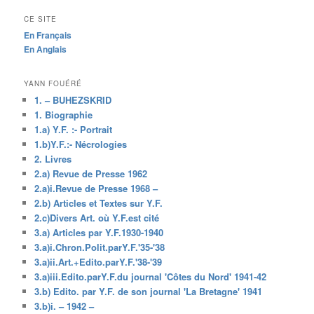
CE SITE
En Français
En Anglais
YANN FOUÉRÉ
1. – BUHEZSKRID
1. Biographie
1.a) Y.F. :- Portrait
1.b)Y.F.:- Nécrologies
2. Livres
2.a) Revue de Presse 1962
2.a)i.Revue de Presse 1968 –
2.b) Articles et Textes sur Y.F.
2.c)Divers Art. où Y.F.est cité
3.a) Articles par Y.F.1930-1940
3.a)i.Chron.Polit.parY.F.'35-'38
3.a)ii.Art.+Edito.parY.F.'38-'39
3.a)iii.Edito.parY.F.du journal 'Côtes du Nord' 1941-42
3.b) Edito. par Y.F. de son journal 'La Bretagne' 1941
3.b)i. – 1942 –