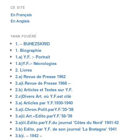
CE SITE
En Français
En Anglais
YANN FOUÉRÉ
1. – BUHEZSKRID
1. Biographie
1.a) Y.F. :- Portrait
1.b)Y.F.:- Nécrologies
2. Livres
2.a) Revue de Presse 1962
2.a)i.Revue de Presse 1968 –
2.b) Articles et Textes sur Y.F.
2.c)Divers Art. où Y.F.est cité
3.a) Articles par Y.F.1930-1940
3.a)i.Chron.Polit.parY.F.'35-'38
3.a)ii.Art.+Edito.parY.F.'38-'39
3.a)iii.Edito.parY.F.du journal 'Côtes du Nord' 1941-42
3.b) Edito. par Y.F. de son journal 'La Bretagne' 1941
3.b)i. – 1942 –