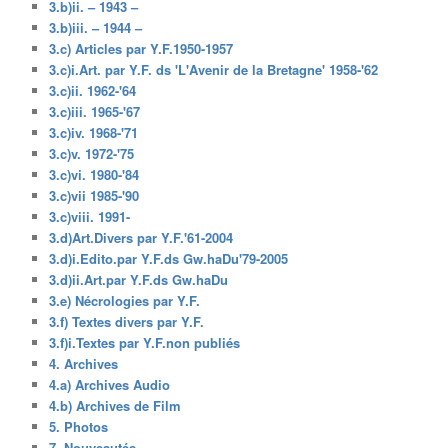
3.b)ii. – 1943 –
3.b)iii. – 1944 –
3.c) Articles par Y.F.1950-1957
3.c)i.Art. par Y.F. ds 'L'Avenir de la Bretagne' 1958-'62
3.c)ii. 1962-'64
3.c)iii. 1965-'67
3.c)iv. 1968-'71
3.c)v. 1972-'75
3.c)vi. 1980-'84
3.c)vii 1985-'90
3.c)viii. 1991-
3.d)Art.Divers par Y.F.'61-2004
3.d)i.Edito.par Y.F.ds Gw.haDu'79-2005
3.d)ii.Art.par Y.F.ds Gw.haDu
3.e) Nécrologies par Y.F.
3.f) Textes divers par Y.F.
3.f)i.Textes par Y.F.non publiés
4. Archives
4.a) Archives Audio
4.b) Archives de Film
5. Photos
7. Nouveautés