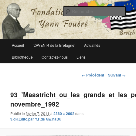
Le site officiel de la fondation Yann Fouéré
Rech
Fondation Yann Fouéré
Menu
Accueil
‘L’AVENIR de la Bretagne’
Actualités
Aller
principal
Bibliothèque
Contactez-nous
Liens
au
contenu
Navigation
← Précédent
Suivant →
des
principal
images
93_’Maastricht_ou_les_grands_et_les_pe
novembre_1992
Publié le
février 7, 2011
à
2360 × 2602
dans
3.d)i.Edito.par Y.F.ds Gw.haDu