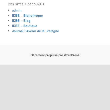
e
DES SITES À DÉCOUVRIR
r
admin
c
IDBE – Bibliothèque
h
IDBE – Blog
e
IDBE – Boutique
Journal l'Avenir de la Bretagne
Fièrement propulsé par WordPress