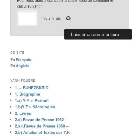
Pour nous aider a combatre le spam merci de compléter le
calcul suivant
*
−
trois
=
six
CE SITE
En Français
En Anglais
YANN FOUÉRÉ
1. – BUHEZSKRID
1. Biographie
1.a) Y.F. :- Portrait
1.b)Y.F.:- Nécrologies
2. Livres
2.a) Revue de Presse 1962
2.a)i.Revue de Presse 1968 –
2.b) Articles et Textes sur Y.F.