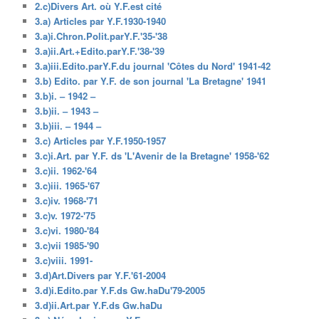
2.c)Divers Art. où Y.F.est cité
3.a) Articles par Y.F.1930-1940
3.a)i.Chron.Polit.parY.F.'35-'38
3.a)ii.Art.+Edito.parY.F.'38-'39
3.a)iii.Edito.parY.F.du journal 'Côtes du Nord' 1941-42
3.b) Edito. par Y.F. de son journal 'La Bretagne' 1941
3.b)i. – 1942 –
3.b)ii. – 1943 –
3.b)iii. – 1944 –
3.c) Articles par Y.F.1950-1957
3.c)i.Art. par Y.F. ds 'L'Avenir de la Bretagne' 1958-'62
3.c)ii. 1962-'64
3.c)iii. 1965-'67
3.c)iv. 1968-'71
3.c)v. 1972-'75
3.c)vi. 1980-'84
3.c)vii 1985-'90
3.c)viii. 1991-
3.d)Art.Divers par Y.F.'61-2004
3.d)i.Edito.par Y.F.ds Gw.haDu'79-2005
3.d)ii.Art.par Y.F.ds Gw.haDu