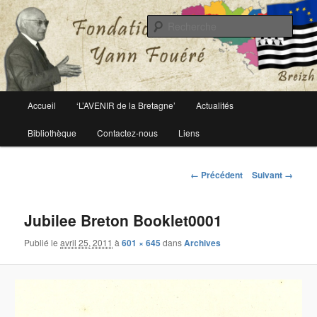
Le site officiel de la fondation Yann Fouéré
Rech
Fondation Yann Fouéré
Menu
Accueil
‘L’AVENIR de la Bretagne’
Actualités
Aller
principal
Bibliothèque
Contactez-nous
Liens
au
contenu
Navigation
← Précédent
Suivant →
des
principal
images
Jubilee Breton Booklet0001
Publié le
avril 25, 2011
à
601 × 645
dans
Archives