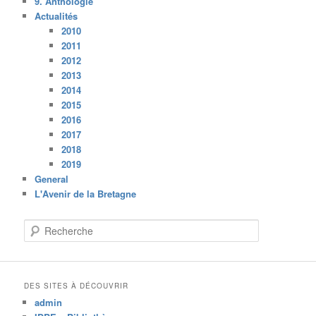
9. Anthologie
Actualités
2010
2011
2012
2013
2014
2015
2016
2017
2018
2019
General
L'Avenir de la Bretagne
R
e
c
h
e
DES SITES À DÉCOUVRIR
r
admin
c