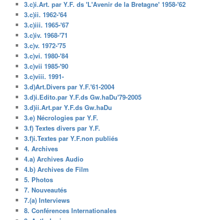
3.c)i.Art. par Y.F. ds 'L'Avenir de la Bretagne' 1958-'62
3.c)ii. 1962-'64
3.c)iii. 1965-'67
3.c)iv. 1968-'71
3.c)v. 1972-'75
3.c)vi. 1980-'84
3.c)vii 1985-'90
3.c)viii. 1991-
3.d)Art.Divers par Y.F.'61-2004
3.d)i.Edito.par Y.F.ds Gw.haDu'79-2005
3.d)ii.Art.par Y.F.ds Gw.haDu
3.e) Nécrologies par Y.F.
3.f) Textes divers par Y.F.
3.f)i.Textes par Y.F.non publiés
4. Archives
4.a) Archives Audio
4.b) Archives de Film
5. Photos
7. Nouveautés
7.(a) Interviews
8. Conférences Internationales