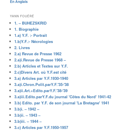
En Anglais
YANN FOUÉRÉ
1. – BUHEZSKRID
1. Biographie
1.a) Y.F. :- Portrait
1.b)Y.F.:- Nécrologies
2. Livres
2.a) Revue de Presse 1962
2.a)i.Revue de Presse 1968 –
2.b) Articles et Textes sur Y.F.
2.c)Divers Art. où Y.F.est cité
3.a) Articles par Y.F.1930-1940
3.a)i.Chron.Polit.parY.F.'35-'38
3.a)ii.Art.+Edito.parY.F.'38-'39
3.a)iii.Edito.parY.F.du journal 'Côtes du Nord' 1941-42
3.b) Edito. par Y.F. de son journal 'La Bretagne' 1941
3.b)i. – 1942 –
3.b)ii. – 1943 –
3.b)iii. – 1944 –
3.c) Articles par Y.F.1950-1957