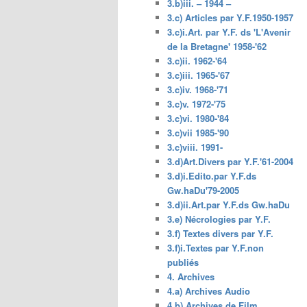
3.b)iii. – 1944 –
3.c) Articles par Y.F.1950-1957
3.c)i.Art. par Y.F. ds 'L'Avenir
de la Bretagne' 1958-'62
3.c)ii. 1962-'64
3.c)iii. 1965-'67
3.c)iv. 1968-'71
3.c)v. 1972-'75
3.c)vi. 1980-'84
3.c)vii 1985-'90
3.c)viii. 1991-
3.d)Art.Divers par Y.F.'61-2004
3.d)i.Edito.par Y.F.ds
Gw.haDu'79-2005
3.d)ii.Art.par Y.F.ds Gw.haDu
3.e) Nécrologies par Y.F.
3.f) Textes divers par Y.F.
3.f)i.Textes par Y.F.non
publiés
4. Archives
4.a) Archives Audio
4.b) Archives de Film