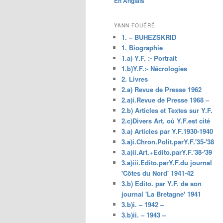
En Anglais
principal
YANN FOUÉRÉ
1. – BUHEZSKRID
1. Biographie
1.a) Y.F. :- Portrait
1.b)Y.F.:- Nécrologies
2. Livres
2.a) Revue de Presse 1962
2.a)i.Revue de Presse 1968 –
2.b) Articles et Textes sur Y.F.
2.c)Divers Art. où Y.F.est cité
3.a) Articles par Y.F.1930-1940
3.a)i.Chron.Polit.parY.F.'35-'38
3.a)ii.Art.+Edito.parY.F.'38-'39
3.a)iii.Edito.parY.F.du journal
'Côtes du Nord' 1941-42
3.b) Edito. par Y.F. de son
journal 'La Bretagne' 1941
3.b)i. – 1942 –
3.b)ii. – 1943 –