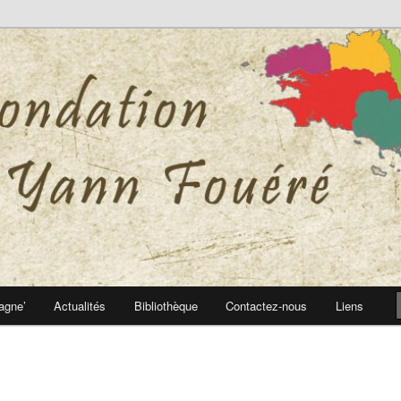
 Yann Fouéré
nn Fouéré
agne’
Actualités
Bibliothèque
Contactez-nous
Liens