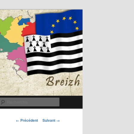
Recherche
Navigation
← Précédent
Suivant →
des