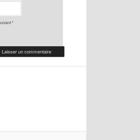
suivant
*