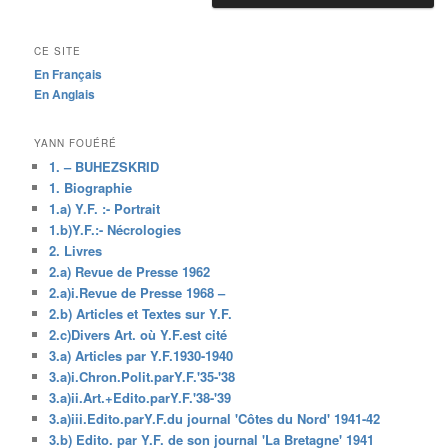
CE SITE
En Français
En Anglais
YANN FOUÉRÉ
1. – BUHEZSKRID
1. Biographie
1.a) Y.F. :- Portrait
1.b)Y.F.:- Nécrologies
2. Livres
2.a) Revue de Presse 1962
2.a)i.Revue de Presse 1968 –
2.b) Articles et Textes sur Y.F.
2.c)Divers Art. où Y.F.est cité
3.a) Articles par Y.F.1930-1940
3.a)i.Chron.Polit.parY.F.'35-'38
3.a)ii.Art.+Edito.parY.F.'38-'39
3.a)iii.Edito.parY.F.du journal 'Côtes du Nord' 1941-42
3.b) Edito. par Y.F. de son journal 'La Bretagne' 1941