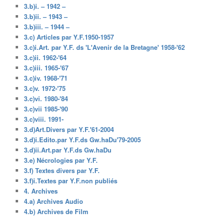
3.b)i. – 1942 –
3.b)ii. – 1943 –
3.b)iii. – 1944 –
3.c) Articles par Y.F.1950-1957
3.c)i.Art. par Y.F. ds 'L'Avenir de la Bretagne' 1958-'62
3.c)ii. 1962-'64
3.c)iii. 1965-'67
3.c)iv. 1968-'71
3.c)v. 1972-'75
3.c)vi. 1980-'84
3.c)vii 1985-'90
3.c)viii. 1991-
3.d)Art.Divers par Y.F.'61-2004
3.d)i.Edito.par Y.F.ds Gw.haDu'79-2005
3.d)ii.Art.par Y.F.ds Gw.haDu
3.e) Nécrologies par Y.F.
3.f) Textes divers par Y.F.
3.f)i.Textes par Y.F.non publiés
4. Archives
4.a) Archives Audio
4.b) Archives de Film