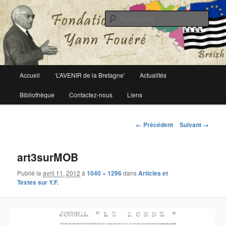
Le site officiel de la fondation Yann Fouéré
Rech
Fondation Yann Fouéré
Menu
Accueil
‘L’AVENIR de la Bretagne’
Actualités
Aller
principal
Bibliothèque
Contactez-nous
Liens
au
contenu
Navigation
← Précédent
Suivant →
des
principal
images
art3surMOB
Publié le
avril 11, 2012
à
1040 × 1296
dans
Articles et
Textes sur Y.F.