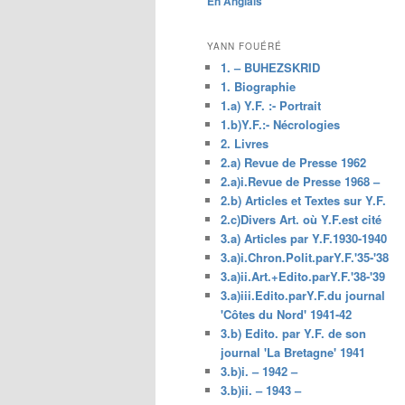
En Anglais
principal
YANN FOUÉRÉ
1. – BUHEZSKRID
1. Biographie
1.a) Y.F. :- Portrait
1.b)Y.F.:- Nécrologies
2. Livres
2.a) Revue de Presse 1962
2.a)i.Revue de Presse 1968 –
2.b) Articles et Textes sur Y.F.
2.c)Divers Art. où Y.F.est cité
3.a) Articles par Y.F.1930-1940
3.a)i.Chron.Polit.parY.F.'35-'38
3.a)ii.Art.+Edito.parY.F.'38-'39
3.a)iii.Edito.parY.F.du journal
'Côtes du Nord' 1941-42
3.b) Edito. par Y.F. de son
journal 'La Bretagne' 1941
3.b)i. – 1942 –
3.b)ii. – 1943 –