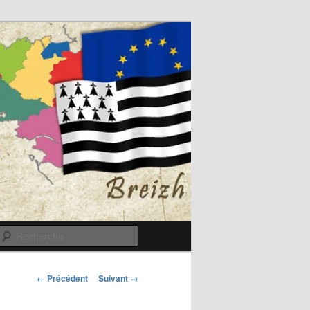
Recherche
Navigation
← Précédent
Suivant →
des