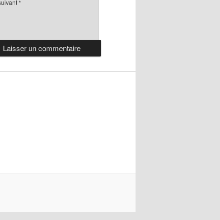
suivant
*