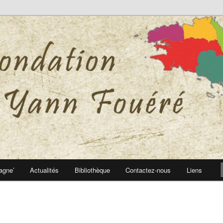
 Yann Fouéré
nn Fouéré
agne’
Actualités
Bibliothèque
Contactez-nous
Liens