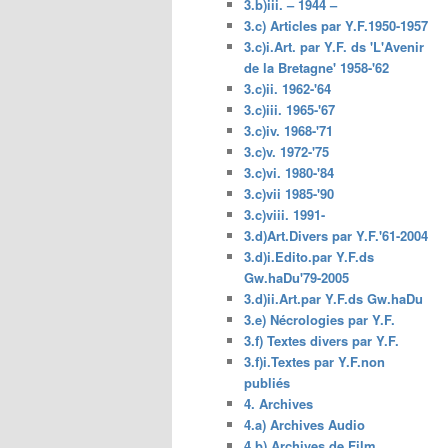
3.b)iii. – 1944 –
3.c) Articles par Y.F.1950-1957
3.c)i.Art. par Y.F. ds 'L'Avenir
de la Bretagne' 1958-'62
3.c)ii. 1962-'64
3.c)iii. 1965-'67
3.c)iv. 1968-'71
3.c)v. 1972-'75
3.c)vi. 1980-'84
3.c)vii 1985-'90
3.c)viii. 1991-
3.d)Art.Divers par Y.F.'61-2004
3.d)i.Edito.par Y.F.ds
Gw.haDu'79-2005
3.d)ii.Art.par Y.F.ds Gw.haDu
3.e) Nécrologies par Y.F.
3.f) Textes divers par Y.F.
3.f)i.Textes par Y.F.non
publiés
4. Archives
4.a) Archives Audio
4.b) Archives de Film