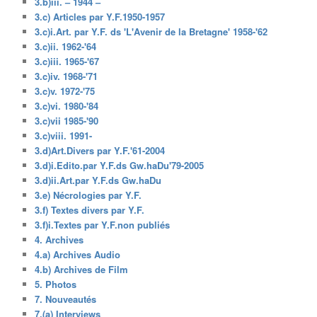
3.b)iii. – 1944 –
3.c) Articles par Y.F.1950-1957
3.c)i.Art. par Y.F. ds 'L'Avenir de la Bretagne' 1958-'62
3.c)ii. 1962-'64
3.c)iii. 1965-'67
3.c)iv. 1968-'71
3.c)v. 1972-'75
3.c)vi. 1980-'84
3.c)vii 1985-'90
3.c)viii. 1991-
3.d)Art.Divers par Y.F.'61-2004
3.d)i.Edito.par Y.F.ds Gw.haDu'79-2005
3.d)ii.Art.par Y.F.ds Gw.haDu
3.e) Nécrologies par Y.F.
3.f) Textes divers par Y.F.
3.f)i.Textes par Y.F.non publiés
4. Archives
4.a) Archives Audio
4.b) Archives de Film
5. Photos
7. Nouveautés
7.(a) Interviews