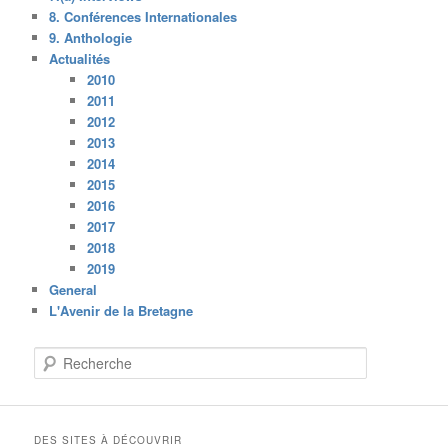
8. Conférences Internationales
9. Anthologie
Actualités
2010
2011
2012
2013
2014
2015
2016
2017
2018
2019
General
L'Avenir de la Bretagne
R
e
c
h
e
DES SITES À DÉCOUVRIR