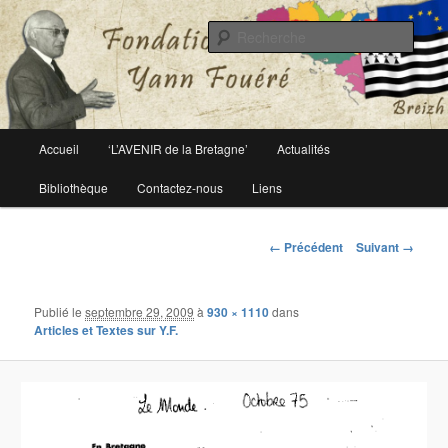
Le site officiel de la fondation Yann Fouéré
Rech
Fondation Yann Fouéré
Menu
Accueil
‘L’AVENIR de la Bretagne’
Actualités
Aller
principal
Bibliothèque
Contactez-nous
Liens
au
contenu
Navigation
← Précédent
Suivant →
des
principal
images
Publié le
septembre 29, 2009
à
930 × 1110
dans
Articles et Textes sur Y.F.