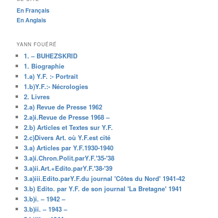
En Français
En Anglais
YANN FOUÉRÉ
1. – BUHEZSKRID
1. Biographie
1.a) Y.F. :- Portrait
1.b)Y.F.:- Nécrologies
2. Livres
2.a) Revue de Presse 1962
2.a)i.Revue de Presse 1968 –
2.b) Articles et Textes sur Y.F.
2.c)Divers Art. où Y.F.est cité
3.a) Articles par Y.F.1930-1940
3.a)i.Chron.Polit.parY.F.'35-'38
3.a)ii.Art.+Edito.parY.F.'38-'39
3.a)iii.Edito.parY.F.du journal 'Côtes du Nord' 1941-42
3.b) Edito. par Y.F. de son journal 'La Bretagne' 1941
3.b)i. – 1942 –
3.b)ii. – 1943 –