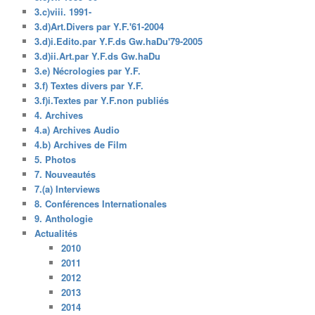
3.c)viii. 1991-
3.d)Art.Divers par Y.F.'61-2004
3.d)i.Edito.par Y.F.ds Gw.haDu'79-2005
3.d)ii.Art.par Y.F.ds Gw.haDu
3.e) Nécrologies par Y.F.
3.f) Textes divers par Y.F.
3.f)i.Textes par Y.F.non publiés
4. Archives
4.a) Archives Audio
4.b) Archives de Film
5. Photos
7. Nouveautés
7.(a) Interviews
8. Conférences Internationales
9. Anthologie
Actualités
2010
2011
2012
2013
2014