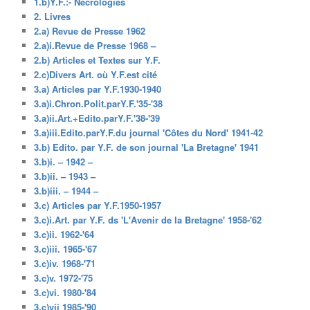
1.b)Y.F.:- Nécrologies
2. Livres
2.a) Revue de Presse 1962
2.a)i.Revue de Presse 1968 –
2.b) Articles et Textes sur Y.F.
2.c)Divers Art. où Y.F.est cité
3.a) Articles par Y.F.1930-1940
3.a)i.Chron.Polit.parY.F.'35-'38
3.a)ii.Art.+Edito.parY.F.'38-'39
3.a)iii.Edito.parY.F.du journal 'Côtes du Nord' 1941-42
3.b) Edito. par Y.F. de son journal 'La Bretagne' 1941
3.b)i. – 1942 –
3.b)ii. – 1943 –
3.b)iii. – 1944 –
3.c) Articles par Y.F.1950-1957
3.c)i.Art. par Y.F. ds 'L'Avenir de la Bretagne' 1958-'62
3.c)ii. 1962-'64
3.c)iii. 1965-'67
3.c)iv. 1968-'71
3.c)v. 1972-'75
3.c)vi. 1980-'84
3.c)vii 1985-'90