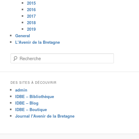
2015
2016
2017
2018
2019
General
L'Avenir de la Bretagne
R
e
c
h
e
DES SITES À DÉCOUVRIR
r
admin
c
IDBE – Bibliothèque
h
IDBE – Blog
e
IDBE – Boutique
Journal l'Avenir de la Bretagne