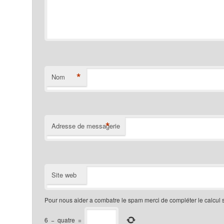
*
Nom
*
Adresse de messagerie
Site web
Pour nous aider a combatre le spam merci de compléter le calcul 
6
−
quatre
=