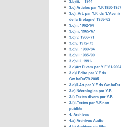
3.b)iii. – 1944 –
3.c) Articles par Y.F.1950-1957
3.c)i.Art. par Y.F. ds 'L'Avenir
de la Bretagne' 1958-'62
3.c)ii. 1962-'64
3.c)iii. 1965-'67
3.c)iv. 1968-'71
3.c)v. 1972-'75
3.c)vi. 1980-'84
3.c)vii 1985-'90
3.c)viii. 1991-
3.d)Art.Divers par Y.F.'61-2004
3.d)i.Edito.par Y.F.ds
Gw.haDu'79-2005
3.d)ii.Art.par Y.F.ds Gw.haDu
3.e) Nécrologies par Y.F.
3.f) Textes divers par Y.F.
3.f)i.Textes par Y.F.non
publiés
4. Archives
4.a) Archives Audio
4.b) Archives de Film