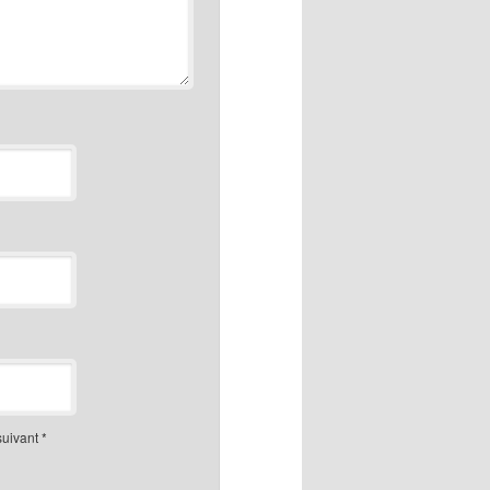
suivant
*