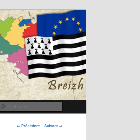
Recherche
Navigation
← Précédent
Suivant →
des