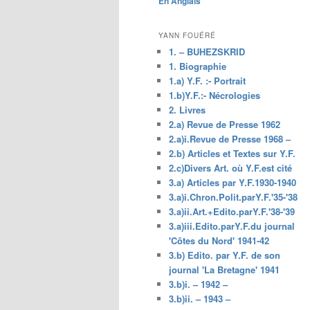
En Anglais
principal
YANN FOUÉRÉ
1. – BUHEZSKRID
1. Biographie
1.a) Y.F. :- Portrait
1.b)Y.F.:- Nécrologies
2. Livres
2.a) Revue de Presse 1962
2.a)i.Revue de Presse 1968 –
2.b) Articles et Textes sur Y.F.
2.c)Divers Art. où Y.F.est cité
3.a) Articles par Y.F.1930-1940
3.a)i.Chron.Polit.parY.F.'35-'38
3.a)ii.Art.+Edito.parY.F.'38-'39
3.a)iii.Edito.parY.F.du journal
'Côtes du Nord' 1941-42
3.b) Edito. par Y.F. de son
journal 'La Bretagne' 1941
3.b)i. – 1942 –
3.b)ii. – 1943 –