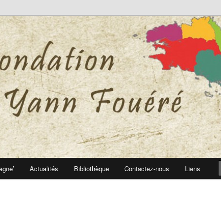
 Yann Fouéré
nn Fouéré
agne’
Actualités
Bibliothèque
Contactez-nous
Liens