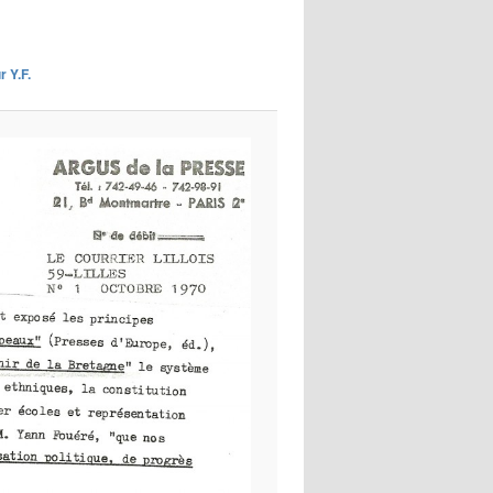
images
r Y.F.