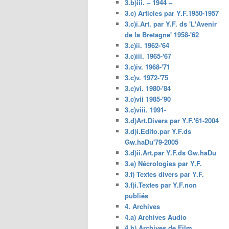
3.b)iii. – 1944 –
3.c) Articles par Y.F.1950-1957
3.c)i.Art. par Y.F. ds 'L'Avenir
de la Bretagne' 1958-'62
3.c)ii. 1962-'64
3.c)iii. 1965-'67
3.c)iv. 1968-'71
3.c)v. 1972-'75
3.c)vi. 1980-'84
3.c)vii 1985-'90
3.c)viii. 1991-
3.d)Art.Divers par Y.F.'61-2004
3.d)i.Edito.par Y.F.ds
Gw.haDu'79-2005
3.d)ii.Art.par Y.F.ds Gw.haDu
3.e) Nécrologies par Y.F.
3.f) Textes divers par Y.F.
3.f)i.Textes par Y.F.non
publiés
4. Archives
4.a) Archives Audio
4.b) Archives de Film