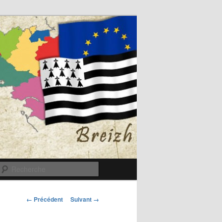
Recherche
Navigation
← Précédent
Suivant →
des