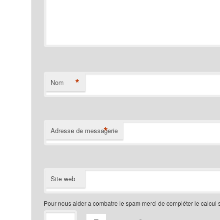
*
Nom
*
Adresse de messagerie
Site web
Pour nous aider a combatre le spam merci de compléter le calcul 