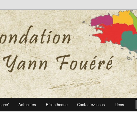
 Yann Fouéré
nn Fouéré
agne’
Actualités
Bibliothèque
Contactez-nous
Liens