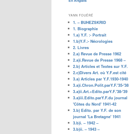
En Anglais
principal
YANN FOUÉRÉ
1. – BUHEZSKRID
1. Biographie
1.a) Y.F. :- Portrait
1.b)Y.F.:- Nécrologies
2. Livres
2.a) Revue de Presse 1962
2.a)i.Revue de Presse 1968 –
2.b) Articles et Textes sur Y.F.
2.c)Divers Art. où Y.F.est cité
3.a) Articles par Y.F.1930-1940
3.a)i.Chron.Polit.parY.F.'35-'38
3.a)ii.Art.+Edito.parY.F.'38-'39
3.a)iii.Edito.parY.F.du journal
'Côtes du Nord' 1941-42
3.b) Edito. par Y.F. de son
journal 'La Bretagne' 1941
3.b)i. – 1942 –
3.b)ii. – 1943 –