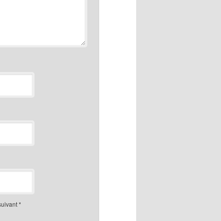
suivant
*