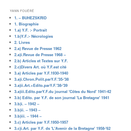
YANN FOUÉRÉ
1. – BUHEZSKRID
1. Biographie
1.a) Y.F. :- Portrait
1.b)Y.F.:- Nécrologies
2. Livres
2.a) Revue de Presse 1962
2.a)i.Revue de Presse 1968 –
2.b) Articles et Textes sur Y.F.
2.c)Divers Art. où Y.F.est cité
3.a) Articles par Y.F.1930-1940
3.a)i.Chron.Polit.parY.F.'35-'38
3.a)ii.Art.+Edito.parY.F.'38-'39
3.a)iii.Edito.parY.F.du journal 'Côtes du Nord' 1941-42
3.b) Edito. par Y.F. de son journal 'La Bretagne' 1941
3.b)i. – 1942 –
3.b)ii. – 1943 –
3.b)iii. – 1944 –
3.c) Articles par Y.F.1950-1957
3.c)i.Art. par Y.F. ds 'L'Avenir de la Bretagne' 1958-'62