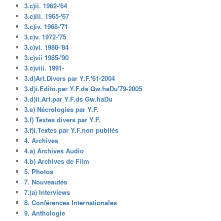
3.c)ii. 1962-'64
3.c)iii. 1965-'67
3.c)iv. 1968-'71
3.c)v. 1972-'75
3.c)vi. 1980-'84
3.c)vii 1985-'90
3.c)viii. 1991-
3.d)Art.Divers par Y.F.'61-2004
3.d)i.Edito.par Y.F.ds Gw.haDu'79-2005
3.d)ii.Art.par Y.F.ds Gw.haDu
3.e) Nécrologies par Y.F.
3.f) Textes divers par Y.F.
3.f)i.Textes par Y.F.non publiés
4. Archives
4.a) Archives Audio
4.b) Archives de Film
5. Photos
7. Nouveautés
7.(a) Interviews
8. Conférences Internationales
9. Anthologie