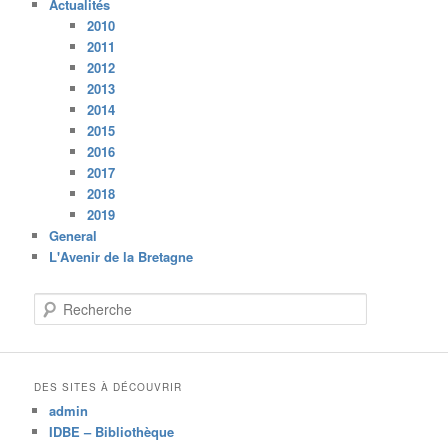
Actualités
2010
2011
2012
2013
2014
2015
2016
2017
2018
2019
General
L'Avenir de la Bretagne
R
e
c
h
e
DES SITES À DÉCOUVRIR
r
admin
c
IDBE – Bibliothèque
h