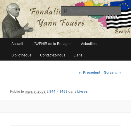
Le site officiel de la fondation Yann Fouéré
Rech
Fondation Yann Fouéré
Menu
Accueil
‘L’AVENIR de la Bretagne’
Actualités
Aller
principal
Bibliothèque
Contactez-nous
Liens
au
contenu
Navigation
← Précédent
Suivant →
des
principal
images
Publié le
mars 9, 2008
à
944 × 1453
dans
Livres