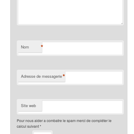
*
Nom
*
Adresse de messagerie
Site web
Pour nous aider a combatre le spam merci de compléter le
calcul suivant
*