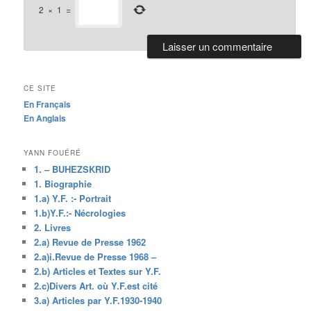
2
×
1
=
CE SITE
En Français
En Anglais
YANN FOUÉRÉ
1. – BUHEZSKRID
1. Biographie
1.a) Y.F. :- Portrait
1.b)Y.F.:- Nécrologies
2. Livres
2.a) Revue de Presse 1962
2.a)i.Revue de Presse 1968 –
2.b) Articles et Textes sur Y.F.
2.c)Divers Art. où Y.F.est cité
3.a) Articles par Y.F.1930-1940