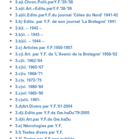
3.a)i.Chron.Polit.parY.F.'35-'38
3.a)ii.Art.+Edito.parY.F.'38-'39
3.a)iii.Edito.parY.F.du journal 'Côtes du Nord' 1941-42
3.b) Edito. par Y.F. de son journal 'La Bretagne' 1941
3.b)i. – 1942 –
3.b)ii. – 1943 –
3.b)iii. – 1944 –
3.c) Articles par Y.F.1950-1957
3.c)i.Art. par Y.F. ds 'L'Avenir de la Bretagne' 1958-'62
3.c)ii. 1962-'64
3.c)iii. 1965-'67
3.c)iv. 1968-'71
3.c)v. 1972-'75
3.c)vi. 1980-'84
3.c)vii 1985-'90
3.c)viii. 1991-
3.d)Art.Divers par Y.F.'61-2004
3.d)i.Edito.par Y.F.ds Gw.haDu'79-2005
3.d)ii.Art.par Y.F.ds Gw.haDu
3.e) Nécrologies par Y.F.
3.f) Textes divers par Y.F.
3.f)i.Textes par Y.F.non publiés