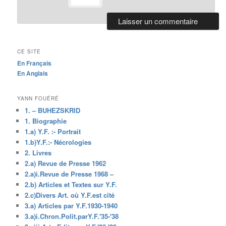
CE SITE
En Français
En Anglais
YANN FOUÉRÉ
1. – BUHEZSKRID
1. Biographie
1.a) Y.F. :- Portrait
1.b)Y.F.:- Nécrologies
2. Livres
2.a) Revue de Presse 1962
2.a)i.Revue de Presse 1968 –
2.b) Articles et Textes sur Y.F.
2.c)Divers Art. où Y.F.est cité
3.a) Articles par Y.F.1930-1940
3.a)i.Chron.Polit.parY.F.'35-'38