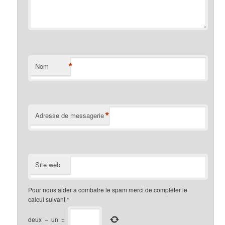
*
Nom
*
Adresse de messagerie
Site web
Pour nous aider a combatre le spam merci de compléter le
calcul suivant
*
deux
−
un
=