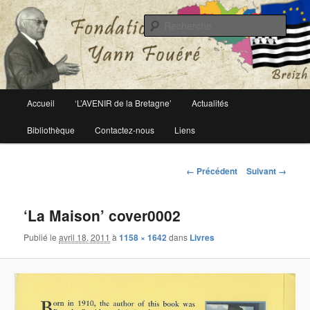
Le site officiel de la fondation Yann Fouéré
Rech
Fondation Yann Fouéré
Menu
Accueil
‘L’AVENIR de la Bretagne’
Actualités
Aller
principal
Bibliothèque
Contactez-nous
Liens
au
contenu
Navigation
← Précédent
Suivant →
des
principal
images
‘La Maison’ cover0002
Publié le
avril 18, 2011
à
1158 × 1642
dans
Livres