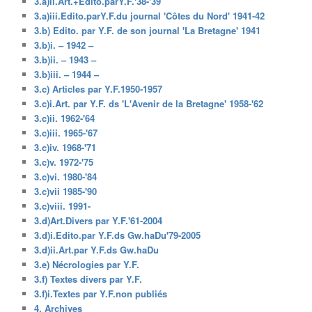
3.a)ii.Art.+Edito.parY.F.'38-'39
3.a)iii.Edito.parY.F.du journal 'Côtes du Nord' 1941-42
3.b) Edito. par Y.F. de son journal 'La Bretagne' 1941
3.b)i. – 1942 –
3.b)ii. – 1943 –
3.b)iii. – 1944 –
3.c) Articles par Y.F.1950-1957
3.c)i.Art. par Y.F. ds 'L'Avenir de la Bretagne' 1958-'62
3.c)ii. 1962-'64
3.c)iii. 1965-'67
3.c)iv. 1968-'71
3.c)v. 1972-'75
3.c)vi. 1980-'84
3.c)vii 1985-'90
3.c)viii. 1991-
3.d)Art.Divers par Y.F.'61-2004
3.d)i.Edito.par Y.F.ds Gw.haDu'79-2005
3.d)ii.Art.par Y.F.ds Gw.haDu
3.e) Nécrologies par Y.F.
3.f) Textes divers par Y.F.
3.f)i.Textes par Y.F.non publiés
4. Archives