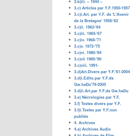
3.b)iii. – 1944 –
3.c) Articles par Y.F.1950-1957
3.c)i.Art. par Y.F. ds 'L'Avenir
de la Bretagne' 1958-'62
3.c)ii. 1962-'64
3.c)iii. 1965-'67
3.c)iv. 1968-'71
3.c)v. 1972-'75
3.c)vi. 1980-'84
3.c)vii 1985-'90
3.c)viii. 1991-
3.d)Art.Divers par Y.F.'61-2004
3.d)i.Edito.par Y.F.ds
Gw.haDu'79-2005
3.d)ii.Art.par Y.F.ds Gw.haDu
3.e) Nécrologies par Y.F.
3.f) Textes divers par Y.F.
3.f)i.Textes par Y.F.non
publiés
4. Archives
4.a) Archives Audio
4.b) Archives de Film