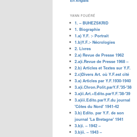
En Anglais
principal
YANN FOUÉRÉ
1. – BUHEZSKRID
1. Biographie
1.a) Y.F. :- Portrait
1.b)Y.F.:- Nécrologies
2. Livres
2.a) Revue de Presse 1962
2.a)i.Revue de Presse 1968 –
2.b) Articles et Textes sur Y.F.
2.c)Divers Art. où Y.F.est cité
3.a) Articles par Y.F.1930-1940
3.a)i.Chron.Polit.parY.F.'35-'38
3.a)ii.Art.+Edito.parY.F.'38-'39
3.a)iii.Edito.parY.F.du journal
'Côtes du Nord' 1941-42
3.b) Edito. par Y.F. de son
journal 'La Bretagne' 1941
3.b)i. – 1942 –
3.b)ii. – 1943 –