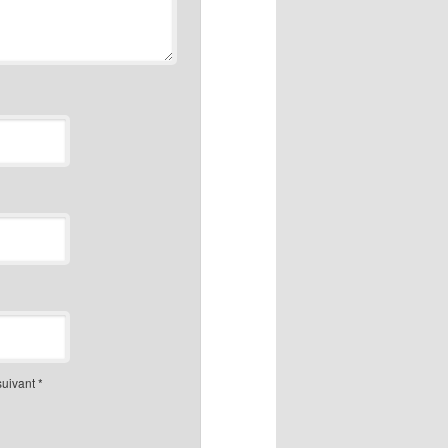
suivant
*