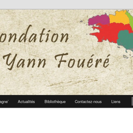
 Yann Fouéré
nn Fouéré
agne’
Actualités
Bibliothèque
Contactez-nous
Liens