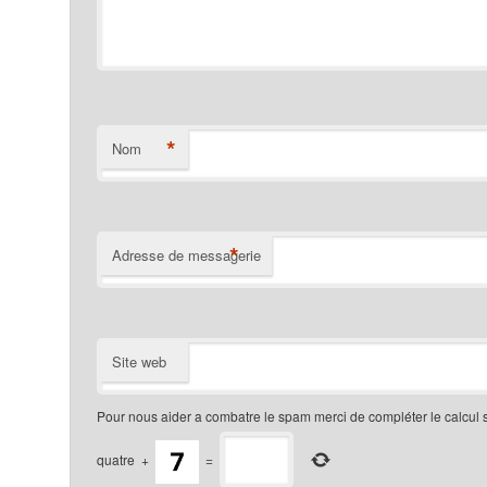
*
Nom
*
Adresse de messagerie
Site web
Pour nous aider a combatre le spam merci de compléter le calcul 
quatre
+
=