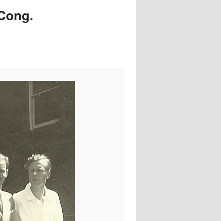
images
 Cong.