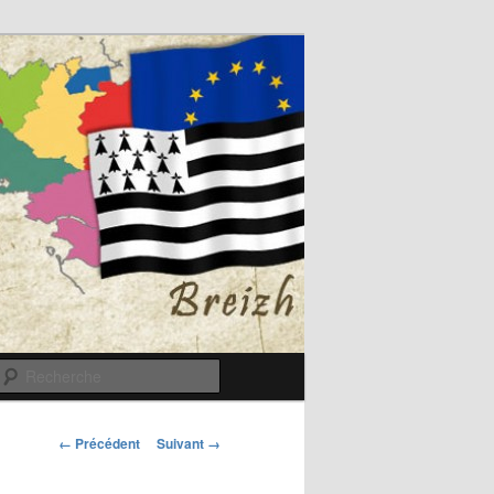
Recherche
Navigation
← Précédent
Suivant →
des