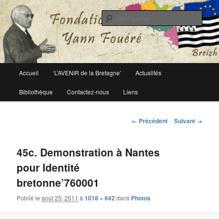
Le site officiel de la fondation Yann Fouéré
Rech
Fondation Yann Fouéré
Menu
Accueil
‘L’AVENIR de la Bretagne’
Actualités
Aller
principal
Bibliothèque
Contactez-nous
Liens
au
contenu
Navigation
← Précédent
Suivant →
des
principal
images
45c. Demonstration à Nantes
pour Identité
bretonne’760001
Publié le
août 25, 2011
à
1018 × 642
dans
Photos