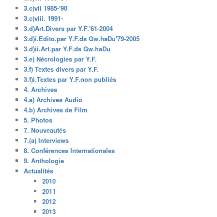
3.c)vii 1985-'90
3.c)viii. 1991-
3.d)Art.Divers par Y.F.'61-2004
3.d)i.Edito.par Y.F.ds Gw.haDu'79-2005
3.d)ii.Art.par Y.F.ds Gw.haDu
3.e) Nécrologies par Y.F.
3.f) Textes divers par Y.F.
3.f)i.Textes par Y.F.non publiés
4. Archives
4.a) Archives Audio
4.b) Archives de Film
5. Photos
7. Nouveautés
7.(a) Interviews
8. Conférences Internationales
9. Anthologie
Actualités
2010
2011
2012
2013