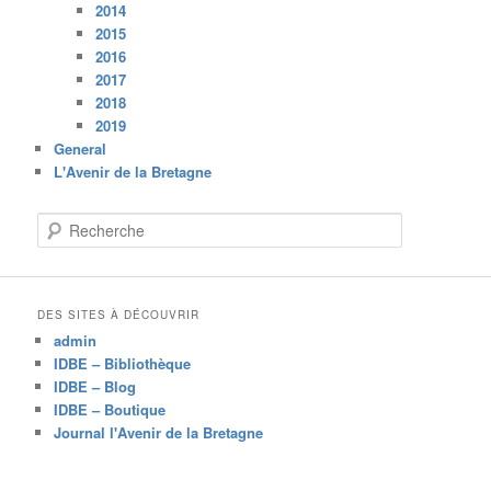
2014
2015
2016
2017
2018
2019
General
L'Avenir de la Bretagne
R
e
c
h
e
DES SITES À DÉCOUVRIR
r
admin
c
IDBE – Bibliothèque
h
IDBE – Blog
e
IDBE – Boutique
Journal l'Avenir de la Bretagne