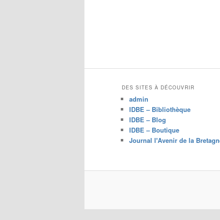
c
h
e
r
c
h
e
DES SITES À DÉCOUVRIR
admin
IDBE – Bibliothèque
IDBE – Blog
IDBE – Boutique
Journal l'Avenir de la Bretagn