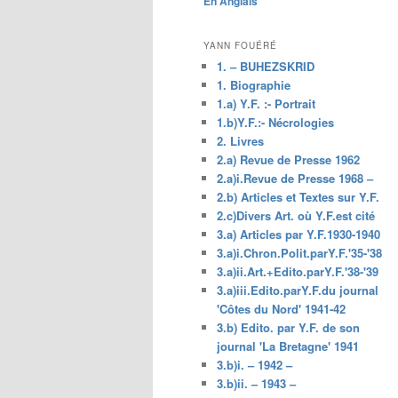
En Anglais
principal
YANN FOUÉRÉ
1. – BUHEZSKRID
1. Biographie
1.a) Y.F. :- Portrait
1.b)Y.F.:- Nécrologies
2. Livres
2.a) Revue de Presse 1962
2.a)i.Revue de Presse 1968 –
2.b) Articles et Textes sur Y.F.
2.c)Divers Art. où Y.F.est cité
3.a) Articles par Y.F.1930-1940
3.a)i.Chron.Polit.parY.F.'35-'38
3.a)ii.Art.+Edito.parY.F.'38-'39
3.a)iii.Edito.parY.F.du journal
'Côtes du Nord' 1941-42
3.b) Edito. par Y.F. de son
journal 'La Bretagne' 1941
3.b)i. – 1942 –
3.b)ii. – 1943 –