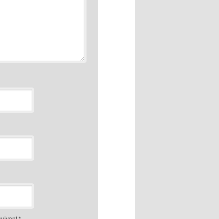
suivant
*