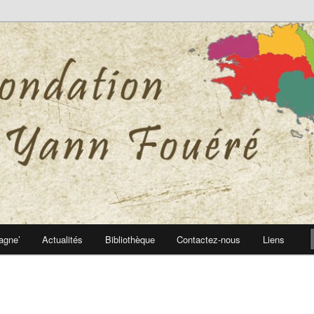
 Yann Fouéré
nn Fouéré
agne’
Actualités
Bibliothèque
Contactez-nous
Liens