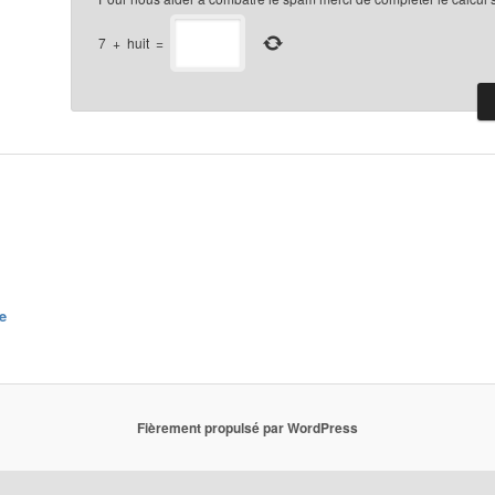
7
+
huit
=
e
Fièrement propulsé par WordPress