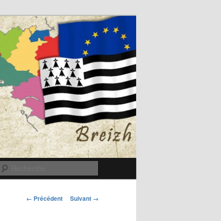
Recherche
Navigation
← Précédent
Suivant →
des