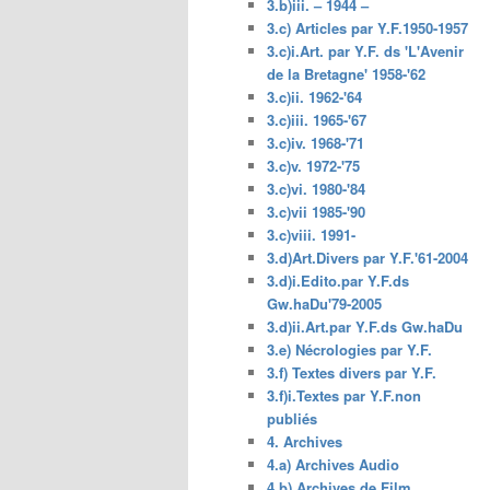
3.b)iii. – 1944 –
3.c) Articles par Y.F.1950-1957
3.c)i.Art. par Y.F. ds 'L'Avenir
de la Bretagne' 1958-'62
3.c)ii. 1962-'64
3.c)iii. 1965-'67
3.c)iv. 1968-'71
3.c)v. 1972-'75
3.c)vi. 1980-'84
3.c)vii 1985-'90
3.c)viii. 1991-
3.d)Art.Divers par Y.F.'61-2004
3.d)i.Edito.par Y.F.ds
Gw.haDu'79-2005
3.d)ii.Art.par Y.F.ds Gw.haDu
3.e) Nécrologies par Y.F.
3.f) Textes divers par Y.F.
3.f)i.Textes par Y.F.non
publiés
4. Archives
4.a) Archives Audio
4.b) Archives de Film