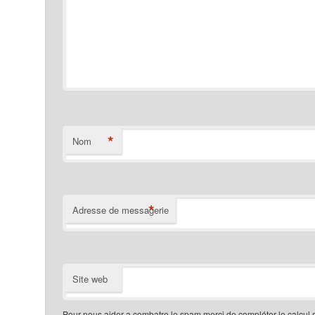
*
Nom
*
Adresse de messagerie
Site web
Pour nous aider a combatre le spam merci de compléter le calcul 